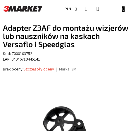
Przejść
do
KOSZ
PLN
treści
Adapter Z3AF do montażu wizjerów
lub nauszników na kaskach
Versaflo i Speedglas
Kod:
7000103752
EAN: 04046719445141
Średnia
Brak oceny
Szczegóły oceny
Marka:
3M
ocena
produktu
wynosi
0,0
na
5
gwiazdek.