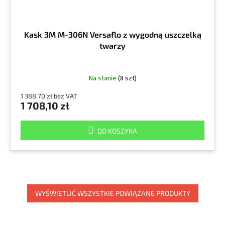
Kask 3M M-306N Versaflo z wygodną uszczelką
twarzy
Na stanie
(8 szt)
1 388,70 zł bez VAT
1 708,10 zł
DO KOSZYKA
WYŚWIETLIĆ WSZYSTKIE POWIĄZANE PRODUKTY