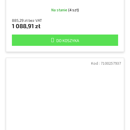
Na stanie
(4 szt)
885,29 zł bez VAT
1 088,91 zł
DO KOSZYKA
Kod :
7100257937