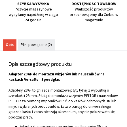
SZYBKA WYSYŁKA
DOSTĘPNOŚĆ TOWARÓW
Pozycje magazynowe
Większość produktów
wysyłamy najpóźniej w ciągu
przechowujemy dla Ciebie w
24 godzin
magazynie
Opis
Pliki powiązane (2)
Opis szczegółowy produktu
Adapter Z3AF do montażu wizjerów lub nauszników na
kaskach Versaflo i Speedglas
Adaptery Z3AF to gniazda montażowe płyty tylnej z wypustką o
szerokości 25 mm. Służą do montażu wizjerów PELTOR i nauszników
PELTOR za pomocą wsporników P3* do kasków ochronnych 3M lub
innych wybranych producentów. Łatwo pasują do uniwersalnego
gniazda kasku i zabezpieczają akcesorium, aby nie poluzowało się
podczas pracy.
Adapter do mocowania wizjerów i multiskopów 3M do