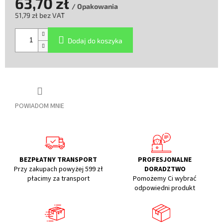
63,70 zł
/ Opakowania
51,79 zł bez VAT
Cena
jednostkowa:
Dodaj do koszyka
POWIADOM MNIE
BEZPŁATNY TRANSPORT
PROFESJONALNE
Przy zakupach powyżej 599 zł
DORADZTWO
płacimy za transport
Pomożemy Ci wybrać
odpowiedni produkt