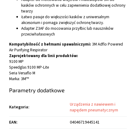
kasków ochronnych w celu zapewnienia dodatkowej ochrony
twarzy
Łatwo pasuje do większości kasków z uniwersalnym
akcesorium i pomaga zwiększyć ochronę twarzy.
Adapter Z3AF do mocowania przyłbic lub nauszników
przeciwhałasowych
Kompatybilność z hełmami spawalniczymi:
3M Adflo Powered
Air Purifying Respirator
Zaprojektowany dla linii produktów:
9100 MP
Speedglas 9100 MP-Lite
Seria Versaflo M
Marka:
3M™
Parametry dodatkowe
Urządzenia z nawiewem i
Kategoria
:
napędem pneumatycznym
EAN
:
04046719445141