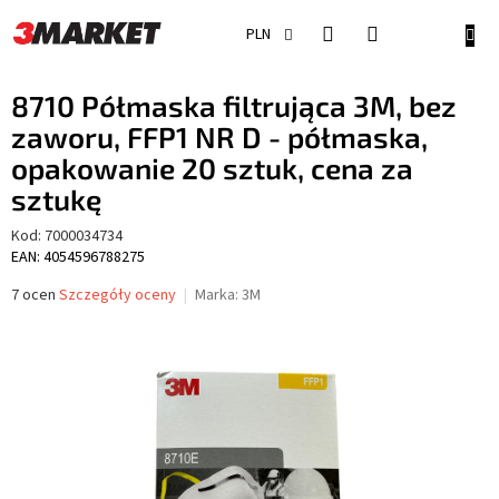
Przejść
do
KOSZ
PLN
treści
8710 Półmaska filtrująca 3M, bez
zaworu, FFP1 NR D - półmaska,
opakowanie 20 sztuk, cena za
sztukę
Kod:
7000034734
EAN: 4054596788275
Średnia
7 ocen
Szczegóły oceny
Marka:
3M
ocena
produktu
wynosi
4,9
na
5
gwiazdek.