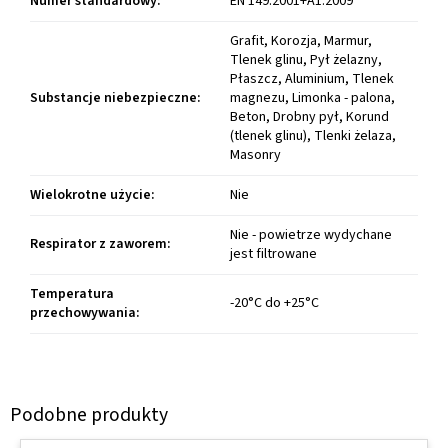
Numer standardowy
:
EN 149:2001+A1:2009
Grafit, Korozja, Marmur,
Tlenek glinu, Pył żelazny,
Płaszcz, Aluminium, Tlenek
Substancje niebezpieczne
:
magnezu, Limonka - palona,
Beton, Drobny pył, Korund
(tlenek glinu), Tlenki żelaza,
Masonry
Wielokrotne użycie
:
Nie
Nie - powietrze wydychane
Respirator z zaworem
:
jest filtrowane
Temperatura
-20°C do +25°C
przechowywania
: