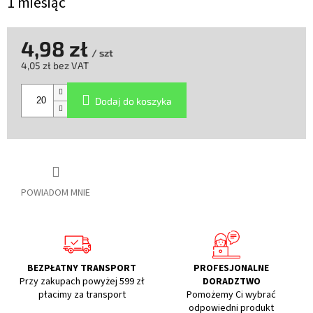
1 miesiąc
4,98 zł
/ szt
4,05 zł bez VAT
Cena
jednostkowa:
Dodaj do koszyka
POWIADOM MNIE
BEZPŁATNY TRANSPORT
PROFESJONALNE
Przy zakupach powyżej 599 zł
DORADZTWO
płacimy za transport
Pomożemy Ci wybrać
odpowiedni produkt