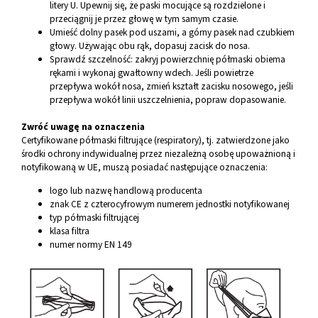
litery U. Upewnij się, że paski mocujące są rozdzielone i
przeciągnij je przez głowę w tym samym czasie.
Umieść dolny pasek pod uszami, a górny pasek nad czubkiem
głowy. Używając obu rąk, dopasuj zacisk do nosa.
Sprawdź szczelność: zakryj powierzchnię półmaski obiema
rękami i wykonaj gwałtowny wdech. Jeśli powietrze
przepływa wokół nosa, zmień kształt zacisku nosowego, jeśli
przepływa wokół linii uszczelnienia, popraw dopasowanie.
Zwróć uwagę na oznaczenia
Certyfikowane półmaski filtrujące (respiratory), tj. zatwierdzone jako
środki ochrony indywidualnej przez niezależną osobę upoważnioną i
notyfikowaną w UE, muszą posiadać następujące oznaczenia:
logo lub nazwę handlową producenta
znak CE z czterocyfrowym numerem jednostki notyfikowanej
typ półmaski filtrującej
klasa filtra
numer normy EN 149