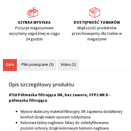
SZYBKA WYSYŁKA
DOSTĘPNOŚĆ TOWARÓW
Pozycje magazynowe
Większość produktów
wysyłamy najpóźniej w ciągu
przechowujemy dla Ciebie w
24 godzin
magazynie
Opis
Pliki powiązane (3)
Video (1)
Opis szczegółowy produktu
8710 Półmaska filtrująca 3M, bez zaworu, FFP1 NR D -
półmaska filtrująca
Wysoce skuteczny materiał filtracyjny 3M zapewnia dodatkowy
komfort dzięki niskim oporom oddychania.
Kolorowe taśmy nagłowia: łatwy do zidentyfikowania
poziom ochrony dzięki kolorowym taśmom nagłowia