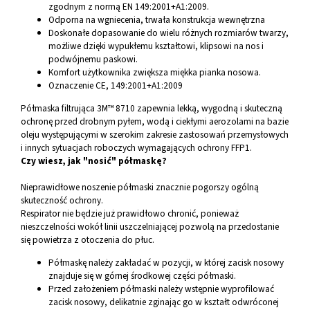
zgodnym z normą EN 149:2001+A1:2009.
Odporna na wgniecenia, trwała konstrukcja wewnętrzna
Doskonałe dopasowanie do wielu różnych rozmiarów twarzy,
możliwe dzięki wypukłemu kształtowi, klipsowi na nos i
podwójnemu paskowi.
Komfort użytkownika zwiększa miękka pianka nosowa.
Oznaczenie CE, 149:2001+A1:2009
Półmaska filtrująca 3M™ 8710 zapewnia lekką, wygodną i skuteczną
ochronę przed drobnym pyłem, wodą i ciekłymi aerozolami na bazie
oleju występującymi w szerokim zakresie zastosowań przemysłowych
i innych sytuacjach roboczych wymagających ochrony FFP1.
Czy wiesz, jak "nosić" półmaskę?
Nieprawidłowe noszenie półmaski znacznie pogorszy ogólną
skuteczność ochrony.
Respirator nie będzie już prawidłowo chronić, ponieważ
nieszczelności wokół linii uszczelniającej pozwolą na przedostanie
się powietrza z otoczenia do płuc.
Półmaskę należy zakładać w pozycji, w której zacisk nosowy
znajduje się w górnej środkowej części półmaski.
Przed założeniem półmaski należy wstępnie wyprofilować
zacisk nosowy, delikatnie zginając go w kształt odwróconej