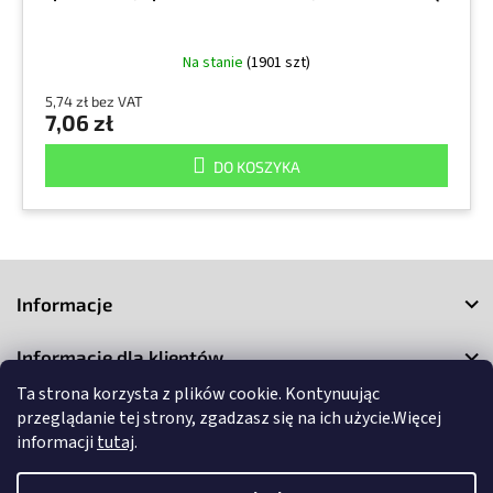
Na stanie
(1901 szt)
5,74 zł bez VAT
7,06 zł
DO KOSZYKA
S
t
Informacje
o
p
Informacje dla klientów
k
a
Ta strona korzysta z plików cookie. Kontynuując
Kontakt
przeglądanie tej strony, zgadzasz się na ich użycie.Więcej
informacji
tutaj
.