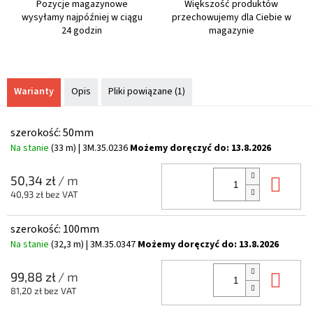
Pozycje magazynowe
Większość produktów
wysyłamy najpóźniej w ciągu
przechowujemy dla Ciebie w
24 godzin
magazynie
Warianty
Opis
Pliki powiązane (1)
szerokość: 50mm
Na stanie
(33 m)
| 3M.35.0236
Możemy doręczyć do:
13.8.2026
Do 
50,34 zł
/ m
40,93 zł bez VAT
szerokość: 100mm
Na stanie
(32,3 m)
| 3M.35.0347
Możemy doręczyć do:
13.8.2026
Do 
99,88 zł
/ m
81,20 zł bez VAT