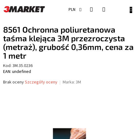
Przejść
do
KOSZ
PLN
treści
8561 Ochronna poliuretanowa
taśma klejąca 3M przezroczysta
(metraż), grubość 0,36mm, cena za
1 metr
Kod:
3M.35.0236
EAN: undefined
Średnia
Brak oceny
Szczegóły oceny
Marka:
3M
ocena
produktu
wynosi
0,0
na
5
gwiazdek.