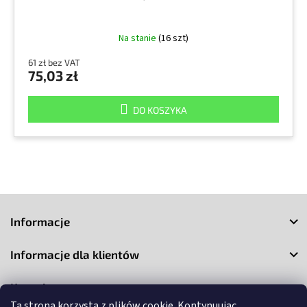
Na stanie
(16 szt)
61 zł bez VAT
75,03 zł
DO KOSZYKA
S
t
Informacje
o
p
Informacje dla klientów
k
a
Kontakt
Ta strona korzysta z plików cookie. Kontynuując