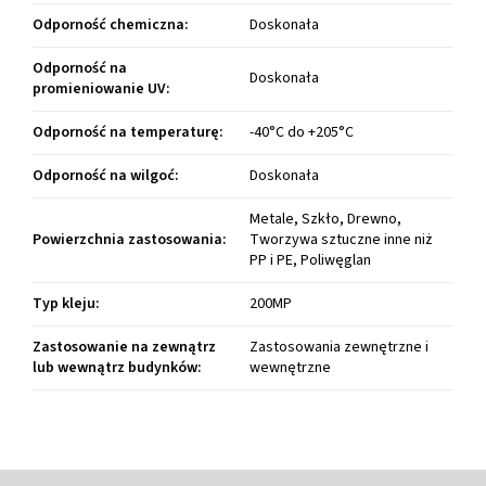
Odporność chemiczna
:
Doskonała
Odporność na
Doskonała
promieniowanie UV
:
Odporność na temperaturę
:
-40°C do +205°C
Odporność na wilgoć
:
Doskonała
Metale, Szkło, Drewno,
Powierzchnia zastosowania
:
Tworzywa sztuczne inne niż
PP i PE, Poliwęglan
Typ kleju
:
200MP
Zastosowanie na zewnątrz
Zastosowania zewnętrzne i
lub wewnątrz budynków
:
wewnętrzne
S