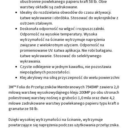
obustronnie powlekanego papieru kraft 58 lb. Obie
warstwy okładki są zadrukowane.
Idealny do rozdzielania obwodów do czasu aktywacji.
Łatwe wykrawanie i obróbka. Stosować do wykrojników z
ostrzem stalowym.
Doskonała odporność na wilgoć i rozpuszczalniki.
Odporność na wysokie temperatury. Wysoka
wytrzymałość na ścinanie wytrzymuje naprężenia
związane z wielokrotnym użyciem. Odporność na
promieniowanie UV. Łatwa aplikacja. Nie robi bałaganu.
Łatwe wykrawanie. Stosować do selektywnego
wykrawania.
Czyste odklejenie w jednym kawałku, nie pozostawia
niepożądanych pozostałości.
Klej akrylowy ma silną przyczepność do wielu powierzchni
3M™ Folia do Przełączników Membranowych 7945MP zawiera 2,0
milową warstwę wysokowydajnego kleju 200MP po obu stronach
poliestrowej warstwy nośnej o grubości 1,0 mila oraz dwie 4,2
milowe zadrukowane warstwy powlekanego papieru typu kraft o
gramaturze 58 lb.
Dzięki wysokiej wytrzymałości na ścinanie, wytrzymuje
powtarzające się naprężenia podczas użytkowania przełącznika.