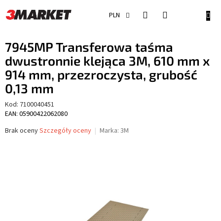
Przejść
do
KOSZ
PLN
treści
7945MP Transferowa taśma
dwustronnie klejąca 3M, 610 mm x
914 mm, przezroczysta, grubość
0,13 mm
Kod:
7100040451
EAN: 05900422062080
Średnia
Brak oceny
Szczegóły oceny
Marka:
3M
ocena
produktu
wynosi
0,0
na
5
gwiazdek.