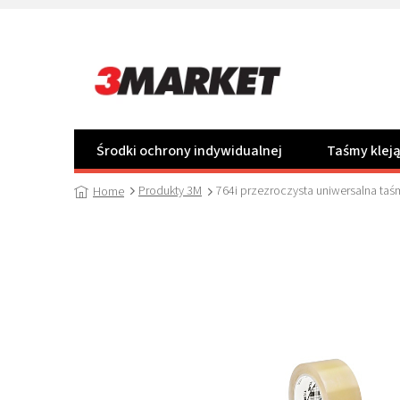
Przejść
do
treści
Środki ochrony indywidualnej
Taśmy klej
Produkty 3M
764i przezroczysta uniwersalna t
Home