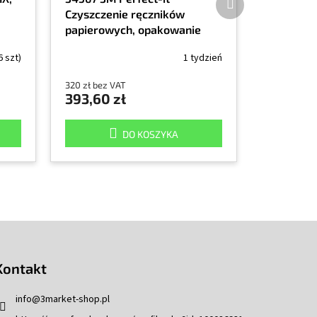
następny
Czyszczenie ręczników
papierowych, opakowanie
400 szt., czyści bez kłaczków,
6 szt)
1 tydzień
rozmiar 37x29 cm
320 zł bez VAT
393,60 zł
DO KOSZYKA
Kontakt
info
@
3market-shop.pl