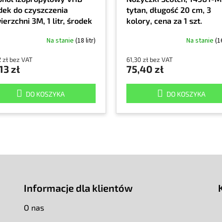
dek do czyszczenia
tytan, długość 20 cm, 3
erzchni 3M, 1 litr, środek
kolory, cena za 1 szt.
szczący, 90% alkohol
Na stanie
(18 litr)
Na stanie
(1
propylowy
2 zł bez VAT
61,30 zł bez VAT
13 zł
75,40 zł
DO KOSZYKA
DO KOSZYKA
Informacje dla klientów
O nas