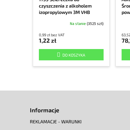
czyszczenia z alkoholem
Śro
izopropylowym 3M VHB
powi
czy
Na stanie
(3525 szt)
izo
0,99 zł bez VAT
63,5
1,22 zł
78,
DO KOSZYKA
S
t
o
Informacje
p
k
REKLAMACJE - WARUNKI
a