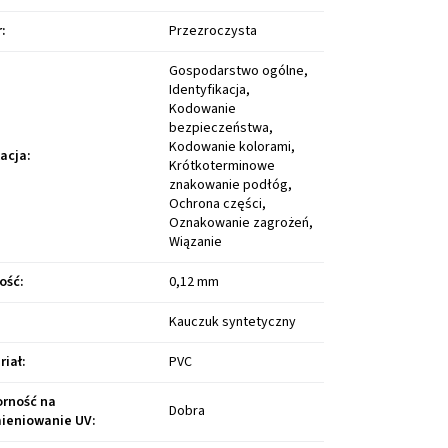
r
:
Przezroczysta
Gospodarstwo ogólne,
Identyfikacja,
Kodowanie
bezpieczeństwa,
Kodowanie kolorami,
kacja
:
Krótkoterminowe
znakowanie podłóg,
Ochrona części,
Oznakowanie zagrożeń,
Wiązanie
ość
:
0,12 mm
Kauczuk syntetyczny
riał
:
PVC
rność na
Dobra
ieniowanie UV
: