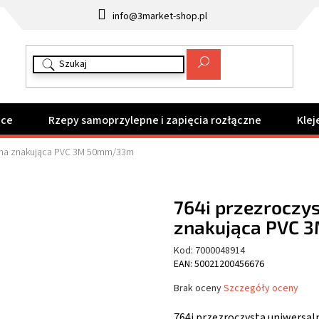
info@3market-shop.pl
ące
Rzepy samoprzylepne i zapięcia rozłączne
Klej
aśma znakująca PVC 3M 50mm/33m
764i przezroczy
znakująca PVC
Kod:
7000048914
EAN: 50021200456676
Średnia
Brak oceny
Szczegóły oceny
ocena
produktu
764i przezroczysta uniwers