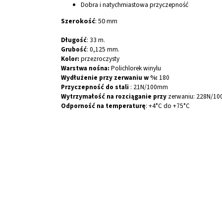
Dobra i natychmiastowa przyczepność
Szerokość
: 50 mm
Długość
: 33 m.
Grubość
: 0,125 mm.
Kolor:
przezroczysty
Warstwa nośna:
Polichlorek winylu
Wydłużenie przy zerwaniu w %:
180
Przyczepność do stali
: 21N/100mm
Wytrzymałość na rozciąganie przy
zerwaniu: 228N/1
Odporność na temperaturę
: +4°C do +75°C