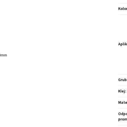
Kolo
Apli
00mm
Grub
Klej
:
Mate
Odpo
prom