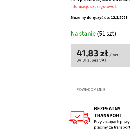
wynosi
Informacje szczegółowe
0,0
na
Możemy doręczyć do:
12.8.2026
5
gwiazdek.
Na stanie
(51 szt)
41,83 zł
/ szt
34,01 zł bez VAT
Cena
jednostkowa:
POWIADOM MNIE
BEZPŁATNY
TRANSPORT
Przy zakupach powyż
płacimy za transpor