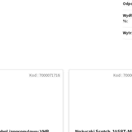
Odpo
Wydł
%
:
Wytr
Kod :
7000071716
Kod :
7000
ohol izopropylowy VHB
Nożyczki Scotch, 1458T-M