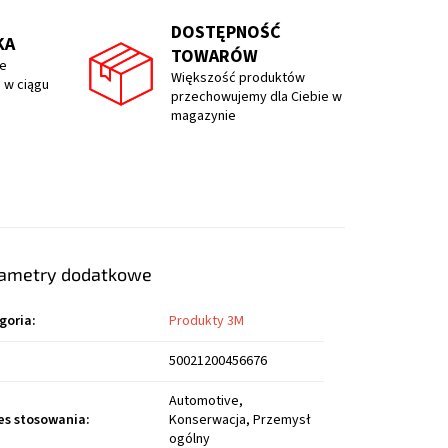
DOSTĘPNOŚĆ
KA
TOWARÓW
e
Większość produktów
 w ciągu
przechowujemy dla Ciebie w
magazynie
ametry dodatkowe
goria
:
Produkty 3M
50021200456676
Automotive,
es stosowania
:
Konserwacja, Przemysł
ogólny