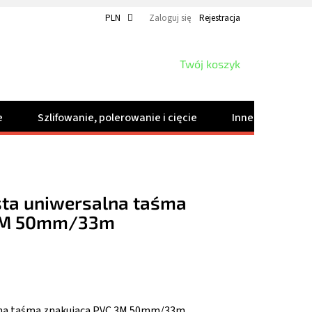
PLN
Zaloguj się
Rejestracja
KOSZYK
Twój koszyk
e
Szlifowanie, polerowanie i cięcie
Inne produkty
sta uniwersalna taśma
 3M 50mm/33m
alna taśma znakująca PVC 3M 50mm/33m