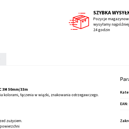
SZYBKA WYSYŁ
Pozycje magazynow
wysyłamy najpóźniej
24 godzin
)
Par
PVC 3M 50mm/33m
Kate
 kolorami, łączenia w wiązki, znakowania ostrzegawczego.
EAN
:
zed zużyciem.
Zakr
 powierzchni