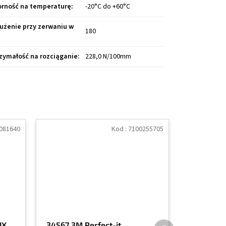
rność na temperaturę
:
-20°C do +60°C
użenie przy zerwaniu w
180
zymałość na rozciąganie
:
228,0 N/100mm
081640
Kod :
7100255705
Produkt
IX,
34567 3M Perfect-it