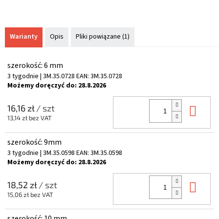
Warianty
Opis
Pliki powiązane (1)
szerokość: 6 mm
3 tygodnie
| 3M.35.0728
EAN:
3M.35.0728
Możemy doręczyć do:
28.8.2026
Do 
16,16 zł
/ szt
13,14 zł bez VAT
szerokość: 9mm
3 tygodnie
| 3M.35.0598
EAN:
3M.35.0598
Możemy doręczyć do:
28.8.2026
Do 
18,52 zł
/ szt
15,06 zł bez VAT
szerokość: 10 mm