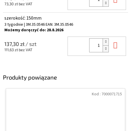
73,30 zł bez VAT
szerokość: 150mm
3 tygodnie
| 3M.35.0546
EAN:
3M.35.0546
Możemy doręczyć do:
28.8.2026
Do 
137,30 zł
/ szt
111,63 zł bez VAT
Produkty powiązane
Kod :
7000071715