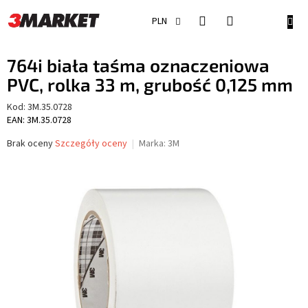
Przejść
do
KOSZ
PLN
treści
764i biała taśma oznaczeniowa
PVC, rolka 33 m, grubość 0,125 mm
Kod:
3M.35.0728
EAN: 3M.35.0728
Średnia
Brak oceny
Szczegóły oceny
Marka:
3M
ocena
produktu
wynosi
0,0
na
5
gwiazdek.