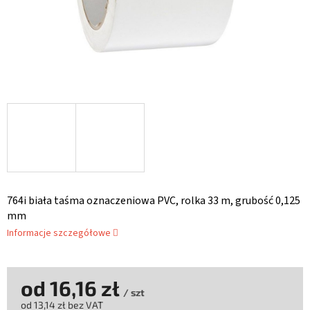
764i biała taśma oznaczeniowa PVC, rolka 33 m, grubość 0,125
mm
Informacje szczegółowe
od
16,16 zł
/ szt
od
13,14 zł
bez VAT