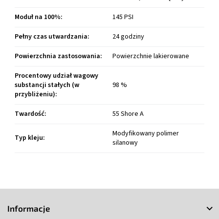
Moduł na 100%
:
145 PSI
Pełny czas utwardzania
:
24 godziny
Powierzchnia zastosowania
:
Powierzchnie lakierowane
Procentowy udział wagowy
substancji stałych (w
98 %
przybliżeniu)
:
Twardość
:
55 Shore A
Modyfikowany polimer
Typ kleju
:
silanowy
S
t
Informacje
o