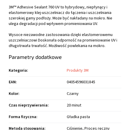
3M™ Adhesive Sealant 760 UV to hybrydowy, niepłynący i
elastomerowy klej-uszczelniacz do łączenia i uszczelniania
szerokiej gamy podłoży. Może być nakładany na mokro. Nie
ulega degradacji pod wpływem promieniowania UV.
Wysoce niezawodne zastosowania dzięki elastomerowemu
uszczelniaczowi Doskonała odporność na promieniowanie UV i
długotrwała trwałość. Możliwość powlekania na mokro.
Parametry dodatkowe
Kategoria
:
Produkty 3M
EAN
:
04054596031845
Kolor
:
Czarny
Czas nieprzywierania
:
20 minut
Forma fizyczna
:
Gładka pasta
Metoda stosowania
:
Ciśnienie, Proces ręczny