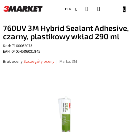
Przejść
do
KOSZ
PLN
treści
760UV 3M Hybrid Sealant Adhesive,
czarny, plastikowy wkład 290 ml
Kod:
7100062075
EAN: 04054596031845
Średnia
Brak oceny
Szczegóły oceny
Marka:
3M
ocena
produktu
wynosi
0,0
na
5
gwiazdek.