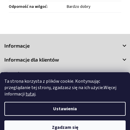
Odporność na wilgoć
:
Bardzo dobry
S
t
Informacje
o
p
Informacje dla klientów
k
a
Kontakt
Ta strona korzysta z plików cookie. Kontynuując
przeglądanie tej strony, zgadzasz się na ich użycie.Więcej
informacji
tutaj
.
Ustawienia
Copyright 2026
3Market
. Wszystkie prawa zastrzeżone.
Edytuj
ustawienia plików cookie
Zgadzam się