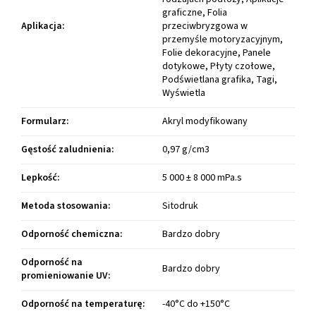
graficzne, Folia
Aplikacja
:
przeciwbryzgowa w
przemyśle motoryzacyjnym,
Folie dekoracyjne, Panele
dotykowe, Płyty czołowe,
Podświetlana grafika, Tagi,
Wyświetla
Formularz
:
Akryl modyfikowany
Gęstość zaludnienia
:
0,97 g/cm3
Lepkość
:
5 000 ± 8 000 mPa.s
Metoda stosowania
:
Sitodruk
Odporność chemiczna
:
Bardzo dobry
Odporność na
Bardzo dobry
promieniowanie UV
:
Odporność na temperaturę
:
-40°C do +150°C