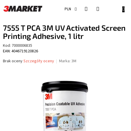
Przejść
do
KOSZ
PLN
treści
7555 T PCA 3M UV Activated Screen
Printing Adhesive, 1 litr
Kod:
7000006835
EAN: 4046719120826
Średnia
Brak oceny
Szczegóły oceny
Marka:
3M
ocena
produktu
wynosi
0,0
na
5
gwiazdek.