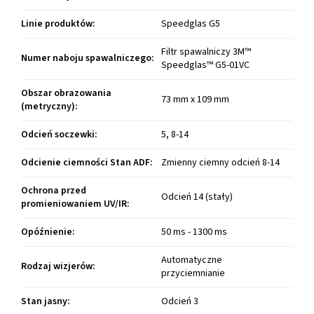
Linie produktów
:
Speedglas G5
Filtr spawalniczy 3M™
Numer naboju spawalniczego
:
Speedglas™ G5-01VC
Obszar obrazowania
73 mm x 109 mm
(metryczny)
:
Odcień soczewki
:
5, 8-14
Odcienie ciemności Stan ADF
:
Zmienny ciemny odcień 8-14
Ochrona przed
Odcień 14 (stały)
promieniowaniem UV/IR
:
Opóźnienie
:
50 ms - 1300 ms
Automatyczne
Rodzaj wizjerów
:
przyciemnianie
Stan jasny
:
Odcień 3