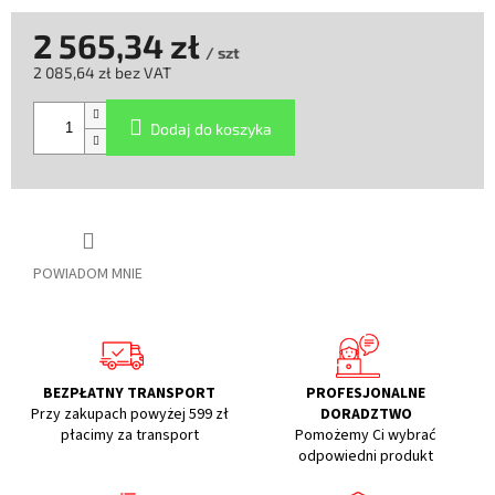
2 565,34 zł
/ szt
2 085,64 zł bez VAT
Cena
jednostkowa:
Dodaj do koszyka
POWIADOM MNIE
BEZPŁATNY TRANSPORT
PROFESJONALNE
Przy zakupach powyżej 599 zł
DORADZTWO
płacimy za transport
Pomożemy Ci wybrać
odpowiedni produkt