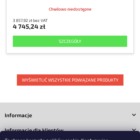
Chwilowo niedostępne
3 857,92 zł bez VAT
4 745,24 zł
SZCZEGÓŁY
WYŚWIETLIĆ WSZYSTKIE POWIĄZANE PRODUKTY
S
t
Informacje
o
p
Informacje dla klientów
k
a