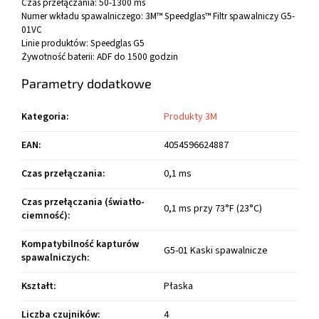
Czas przełączania:
50-1300 ms
Numer wkładu spawalniczego:
3M™ Speedglas™ Filtr spawalniczy G5-
01VC
Linie produktów:
Speedglas G5
Żywotność baterii:
ADF do 1500 godzin
Parametry dodatkowe
Kategoria
:
Produkty 3M
EAN
:
4054596624887
Czas przełączania
:
0,1 ms
Czas przełączania (światło-
0,1 ms przy 73°F (23°C)
ciemność)
:
Kompatybilność kapturów
G5-01 Kaski spawalnicze
spawalniczych
:
Kształt
:
Płaska
Liczba czujników
:
4