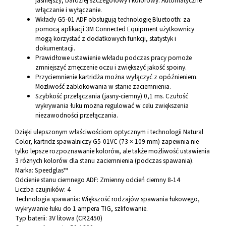
jaśniejszy, bardziej szczegółowy i kolorowy. Automatyczne
włączanie i wyłączanie.
Wkłady G5-01 ADF obsługują technologię Bluetooth: za
pomocą aplikacji 3M Connected Equipment użytkownicy
mogą korzystać z dodatkowych funkcji, statystyk i
dokumentacji.
Prawidłowe ustawienie wkładu podczas pracy pomoże
zmniejszyć zmęczenie oczu i zwiększyć jakość spoiny.
Przyciemnienie kartridża można wyłączyć z opóźnieniem.
Możliwość zablokowania w stanie zaciemnienia.
Szybkość przełączania (jasny-ciemny) 0,1 ms. Czułość
wykrywania łuku można regulować w celu zwiększenia
niezawodności przełączania.
Dzięki ulepszonym właściwościom optycznym i technologii Natural
Color, kartridż spawalniczy G5-01VC (73 × 109 mm) zapewnia nie
tylko lepsze rozpoznawanie kolorów, ale także możliwość ustawienia
3 różnych kolorów dla stanu zaciemnienia (podczas spawania).
Marka:
Speedglas™
Odcienie stanu ciemnego ADF:
Zmienny odcień ciemny 8-14
Liczba czujników:
4
Technologia spawania:
Większość rodzajów spawania łukowego,
wykrywanie łuku do 1 ampera TIG, szlifowanie.
Typ baterii:
3V litowa (CR2450)