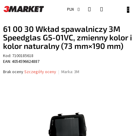
Przejść
do
KOSZ
PLN
treści
61 00 30 Wkład spawalniczy 3M
Speedglas G5-01VC, zmienny kolor i
kolor naturalny (73 mm×190 mm)
Kod:
7100185618
EAN: 4054596624887
Średnia
Brak oceny
Szczegóły oceny
Marka:
3M
ocena
produktu
wynosi
0,0
na
5
gwiazdek.