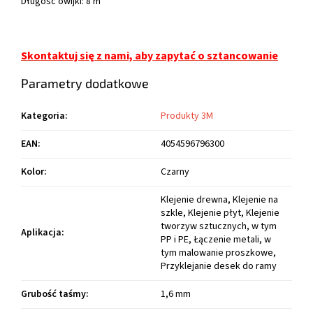
Długość owijki: 8 m
Skontaktuj się z nami, aby zapytać o sztancowanie
Parametry dodatkowe
Kategoria
:
Produkty 3M
EAN
:
4054596796300
Kolor
:
Czarny
Klejenie drewna, Klejenie na
szkle, Klejenie płyt, Klejenie
tworzyw sztucznych, w tym
Aplikacja
:
PP i PE, Łączenie metali, w
tym malowanie proszkowe,
Przyklejanie desek do ramy
Grubość taśmy
:
1,6 mm