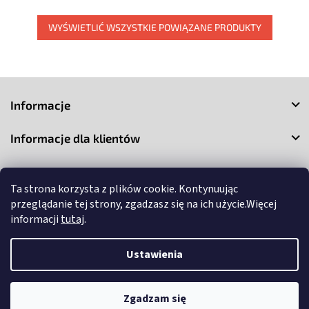
WYŚWIETLIĆ WSZYSTKIE POWIĄZANE PRODUKTY
S
t
Informacje
o
p
Informacje dla klientów
k
a
Kontakt
Ta strona korzysta z plików cookie. Kontynuując
przeglądanie tej strony, zgadzasz się na ich użycie.Więcej
informacji
tutaj
.
Ustawienia
Copyright 2026
3Market
. Wszystkie prawa zastrzeżone.
Edytuj
ustawienia plików cookie
Zgadzam się