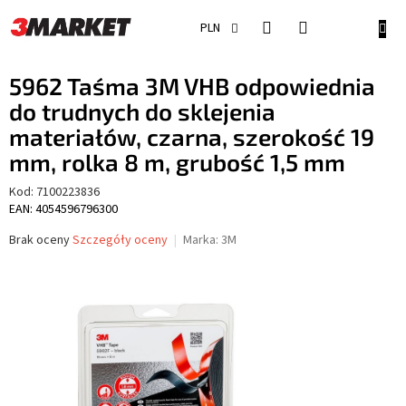
Przejść
do
KOSZ
PLN
treści
5962 Taśma 3M VHB odpowiednia
do trudnych do sklejenia
materiałów, czarna, szerokość 19
mm, rolka 8 m, grubość 1,5 mm
Kod:
7100223836
EAN: 4054596796300
Średnia
Brak oceny
Szczegóły oceny
Marka:
3M
ocena
produktu
wynosi
0,0
na
5
gwiazdek.