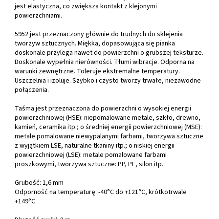
jest elastyczna, co zwiększa kontakt z klejonymi
powierzchniami.
5952 jest przeznaczony głównie do trudnych do sklejenia
tworzyw sztucznych. Miękka, dopasowująca się pianka
doskonale przylega nawet do powierzchni o grubszej teksturze.
Doskonale wypełnia nierówności. Tłumi wibracje. Odporna na
warunki zewnętrzne. Toleruje ekstremalne temperatury.
Uszczelnia i izoluje. Szybko i czysto tworzy trwałe, niezawodne
połączenia.
Taśma jest przeznaczona do powierzchni o wysokiej energii
powierzchniowej (HSE): niepomalowane metale, szkło, drewno,
kamień, ceramika itp.; o średniej energii powierzchniowej (MSE):
metale pomalowane niewypalanymi farbami, tworzywa sztuczne
z wyjątkiem LSE, naturalne tkaniny itp.; o niskiej energii
powierzchniowej (LSE): metale pomalowane farbami
proszkowymi, tworzywa sztuczne: PP, PE, silon itp.
Grubość: 1,6 mm
Odporność na temperaturę: -40°C do +121°C, krótkotrwale
+149°C