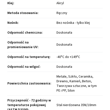
Klej
:
Akryl
Metoda stosowania
:
Ręczny
Nośnik
:
Bez nośnika - tylko klej
Odporność chemiczna
:
Doskonała
Odporność na
Doskonała
promieniowanie UV
:
Odporność na temperaturę
:
-40°C do +149°C
Odporność na wilgoć
:
Doskonała
Metale, Szkło, Ceramika,
Drewno, Kamień, Beton,
Powierzchnia zastosowania
:
Tworzywa sztuczne, w tym
PE i PP, Silon
Przyczepność - 72 godziny w
temperaturze pokojowej
Stal nierdzewna 35N/10mm
(ASTM D3330)
: