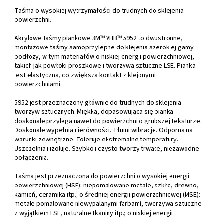
Taśma o wysokiej wytrzymałości do trudnych do sklejenia
powierzchni.
Akrylowe taśmy piankowe 3M™ VHB™ 5952 to dwustronne,
montażowe taśmy samoprzylepne do klejenia szerokiej gamy
podłoży, w tym materiałów o niskiej energii powierzchniowej,
takich jak powłoki proszkowe i tworzywa sztuczne LSE. Pianka
jest elastyczna, co zwiększa kontakt z klejonymi
powierzchniami.
5952 jest przeznaczony głównie do trudnych do sklejenia
tworzyw sztucznych. Miękka, dopasowująca się pianka
doskonale przylega nawet do powierzchni o grubszej teksturze.
Doskonale wypełnia nierówności. Tłumi wibracje. Odporna na
warunki zewnętrzne. Toleruje ekstremalne temperatury.
Uszczelnia i izoluje. Szybko i czysto tworzy trwałe, niezawodne
połączenia.
Taśma jest przeznaczona do powierzchni o wysokiej energii
powierzchniowej (HSE): niepomalowane metale, szkło, drewno,
kamień, ceramika itp.; o średniej energii powierzchniowej (MSE):
metale pomalowane niewypalanymi farbami, tworzywa sztuczne
z wyjątkiem LSE, naturalne tkaniny itp.; o niskiej energii