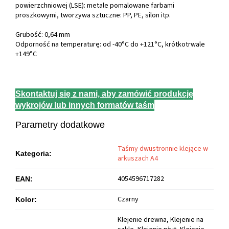
powierzchniowej (LSE): metale pomalowane farbami
proszkowymi, tworzywa sztuczne: PP, PE, silon itp.
Grubość: 0,64 mm
Odporność na temperaturę: od -40°C do +121°C, krótkotrwale
+149°C
Skontaktuj się z nami, aby zamówić produkcję
wykrojów lub innych formatów taśm
Parametry dodatkowe
Taśmy dwustronnie klejące w
Kategoria
:
arkuszach A4
4054596717282
EAN
:
Czarny
Kolor
:
Klejenie drewna, Klejenie na