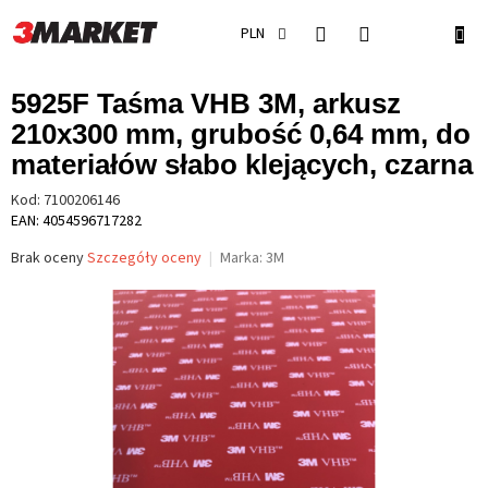
Przejść
do
KOS
PLN
treści
5925F Taśma VHB 3M, arkusz
210x300 mm, grubość 0,64 mm, do
materiałów słabo klejących, czarna
Kod:
7100206146
EAN: 4054596717282
Średnia
Brak oceny
Szczegóły oceny
Marka:
3M
ocena
produktu
wynosi
0,0
na
5
gwiazdek.