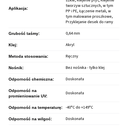
szkle, Klejenie płyt, Klejenie
tworzyw sztucznych, w tym
Aplikacja
:
PP i PE, Łączenie metali, w
tym malowanie proszkowe,
Przyklejanie desek do ramy
0,64 mm
Grubość taśmy
:
Akryl
Klej
:
Ręczny
Metoda stosowania
:
Bez nośnika - tylko klej
Nośnik
:
Doskonała
Odporność chemiczna
:
Odporność na
Doskonała
promieniowanie UV
:
-40°C do +149°C
Odporność na temperaturę
:
Doskonała
Odporność na wilgoć
: