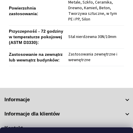
Metale, Szkło, Ceramika,
Drewno, Kamień, Beton,
Powierzchnia
Tworzywa sztuczne, w tym
zastosowania
:
PE i PP, Silon
Przyczepność - 72 godziny
Stal nierdzewna 30N/10mm
w temperaturze pokojowej
(ASTM D3330)
:
Zastosowania zewnętrzne i
Zastosowanie na zewnątrz
wewnętrzne
lub wewnątrz budynków
:
S
t
Informacje
o
p
Informacje dla klientów
k
a
Kontakt