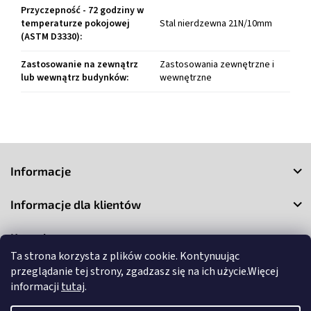
Przyczepność - 72 godziny w
temperaturze pokojowej
Stal nierdzewna 21N/10mm
(ASTM D3330)
:
Zastosowanie na zewnątrz
Zastosowania zewnętrzne i
lub wewnątrz budynków
:
wewnętrzne
S
t
Informacje
o
p
Informacje dla klientów
k
a
Kontakt
Ta strona korzysta z plików cookie. Kontynuując
przeglądanie tej strony, zgadzasz się na ich użycie.Więcej
informacji
tutaj
.