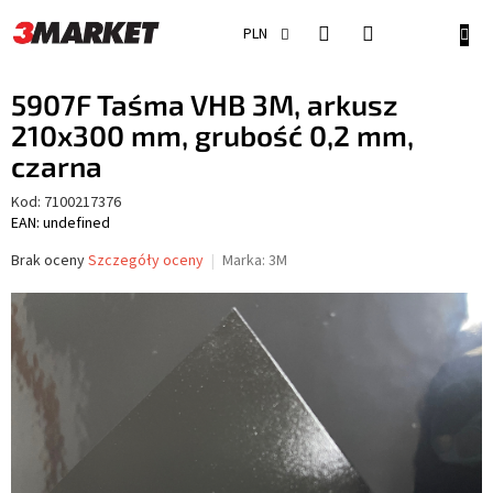
Przejść
do
KOSZ
PLN
treści
5907F Taśma VHB 3M, arkusz
210x300 mm, grubość 0,2 mm,
czarna
Kod:
7100217376
EAN: undefined
Średnia
Brak oceny
Szczegóły oceny
Marka:
3M
ocena
produktu
wynosi
0,0
na
5
gwiazdek.