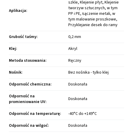
szkle, Klejenie płyt, Klejenie
tworzyw sztucznych, w tym
Aplikacja
:
PP i PE, Łączenie metali, w
tym malowanie proszkowe,
Przyklejanie desek do ramy
Grubość taśmy
:
0,2 mm
Klej
:
Akryl
Metoda stosowania
:
Ręczny
Nośnik
:
Bez nośnika - tylko klej
Odporność chemiczna
:
Doskonała
Odporność na
Doskonała
promieniowanie UV
:
Odporność na temperaturę
:
-40°C do +149°C
Odporność na wilgoć
:
Doskonała