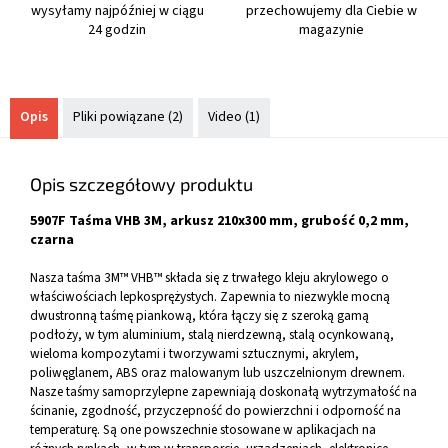
wysyłamy najpóźniej w ciągu
przechowujemy dla Ciebie w
24 godzin
magazynie
Opis
Pliki powiązane (2)
Video (1)
Opis szczegółowy produktu
5907F Taśma VHB 3M, arkusz 210x300 mm, grubość 0,2 mm,
czarna
Nasza taśma 3M™ VHB™ składa się z trwałego kleju akrylowego o
właściwościach lepkosprężystych. Zapewnia to niezwykle mocną
dwustronną taśmę piankową, która łączy się z szeroką gamą
podłoży, w tym aluminium, stalą nierdzewną, stalą ocynkowaną,
wieloma kompozytami i tworzywami sztucznymi, akrylem,
poliwęglanem, ABS oraz malowanym lub uszczelnionym drewnem.
Nasze taśmy samoprzylepne zapewniają doskonałą wytrzymałość na
ścinanie, zgodność, przyczepność do powierzchni i odporność na
temperaturę. Są one powszechnie stosowane w aplikacjach na