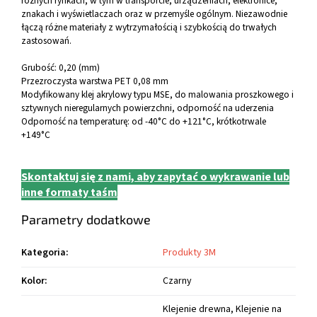
różnych rynkach, w tym w transporcie, urządzeniach, elektronice,
znakach i wyświetlaczach oraz w przemyśle ogólnym. Niezawodnie
łączą różne materiały z wytrzymałością i szybkością do trwałych
zastosowań.
Grubość: 0,20 (mm)
Przezroczysta warstwa PET 0,08 mm
Modyfikowany klej akrylowy typu MSE, do malowania proszkowego i
sztywnych nieregularnych powierzchni, odporność na uderzenia
Odporność na temperaturę: od -40°C do +121°C, krótkotrwale
+149°C
Skontaktuj się z nami, aby zapytać o wykrawanie lub
inne formaty taśm
Parametry dodatkowe
Kategoria
:
Produkty 3M
Kolor
:
Czarny
Klejenie drewna, Klejenie na