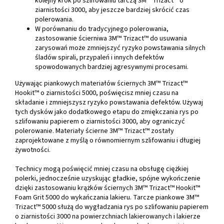
kolejny krok po szlifowaniu tarczą 3M™ Trizact™ o
ziarnistości 3000, aby jeszcze bardziej skrócić czas
polerowania.
W porównaniu do tradycyjnego polerowania,
zastosowanie ścierniwa 3M™ Trizact™ do usuwania
zarysowań może zmniejszyć ryzyko powstawania silnych
śladów spirali, przypaleń i innych defektów
spowodowanych bardziej agresywnymi procesami.
Używając piankowych materiałów ściernych 3M™ Trizact™
Hookit™ o ziarnistości 5000, poświęcisz mniej czasu na
składanie i zmniejszysz ryzyko powstawania defektów. Używaj
tych dysków jako dodatkowego etapu do zmiękczania rys po
szlifowaniu papierem o ziarnistości 3000, aby ograniczyć
polerowanie. Materiały ścierne 3M™ Trizact™ zostały
zaprojektowane z myślą o równomiernym szlifowaniu i długiej
żywotności.
Technicy mogą poświęcić mniej czasu na obsługę ciężkiej
polerki, jednocześnie uzyskując gładkie, spójne wykończenie
dzięki zastosowaniu krążków ściernych 3M™ Trizact™ Hookit™
Foam Grit 5000 do wykańczania lakieru. Tarcze piankowe 3M™
Trizact™ 5000 służą do wygładzania rys po szlifowaniu papierem
o ziarnistości 3000 na powierzchniach lakierowanych i lakierze