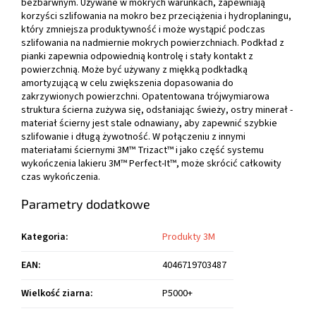
bezbarwnym. Używane w mokrych warunkach, zapewniają
korzyści szlifowania na mokro bez przeciążenia i hydroplaningu,
który zmniejsza produktywność i może wystąpić podczas
szlifowania na nadmiernie mokrych powierzchniach. Podkład z
pianki zapewnia odpowiednią kontrolę i stały kontakt z
powierzchnią. Może być używany z miękką podkładką
amortyzującą w celu zwiększenia dopasowania do
zakrzywionych powierzchni. Opatentowana trójwymiarowa
struktura ścierna zużywa się, odsłaniając świeży, ostry minerał -
materiał ścierny jest stale odnawiany, aby zapewnić szybkie
szlifowanie i długą żywotność. W połączeniu z innymi
materiałami ściernymi 3M™ Trizact™ i jako część systemu
wykończenia lakieru 3M™ Perfect-It™, może skrócić całkowity
czas wykończenia.
Parametry dodatkowe
Kategoria
:
Produkty 3M
EAN
:
4046719703487
Wielkość ziarna
:
P5000+