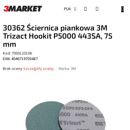
Przejść
do
KOSZ
PLN
treści
30362 Ściernica piankowa 3M
Trizact Hookit P5000 443SA, 75
mm
Kod:
7000120106
EAN: 4046719703487
Średnia
Brak oceny
Szczegóły oceny
Marka:
3M
ocena
produktu
wynosi
0,0
na
5
gwiazdek.