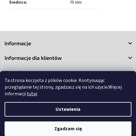
Średnica
:
75 mm
S
t
Informacje
o
p
Informacje dla klientów
k
a
Kontakt
Ta strona korzysta z plików cookie. Kontynuując
przeglądanie tej strony, zgadzasz się na ich użycie.Więcej
informacji
tutaj
.
Ustawienia
Copyright 2026
3Market
. Wszystkie prawa zastrzeżone.
Edytuj
ustawienia plików cookie
Zgadzam się
Opracował Shoptet