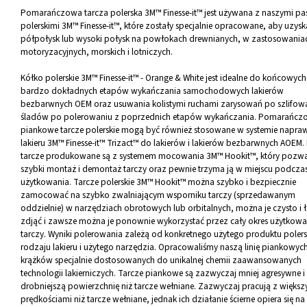
Pomarańczowa tarcza polerska 3M™ Finesse-it™ jest używana z naszymi pa
polerskimi 3M™ Finesse-it™, które zostały specjalnie opracowane, aby uzysk
półpołysk lub wysoki połysk na powłokach drewnianych, w zastosowania
motoryzacyjnych, morskich i lotniczych.
Kółko polerskie 3M™ Finesse-it™ - Orange & White jest idealne do końcowych 
bardzo dokładnych etapów wykańczania samochodowych lakierów
bezbarwnych OEM oraz usuwania kolistymi ruchami zarysowań po szlifowa
śladów po polerowaniu z poprzednich etapów wykańczania. Pomarańcz
piankowe tarcze polerskie mogą być również stosowane w systemie napra
lakieru 3M™ Finesse-it™ Trizact™ do lakierów i lakierów bezbarwnych AOEM.
tarcze produkowane są z systemem mocowania 3M™ Hookit™, który pozwa
szybki montaż i demontaż tarczy oraz pewnie trzyma ją w miejscu podcza
użytkowania. Tarcze polerskie 3M™ Hookit™ można szybko i bezpiecznie
zamocować na szybko zwalniającym wsporniku tarczy (sprzedawanym
oddzielnie) w narzędziach obrotowych lub orbitalnych, można je czysto i 
zdjąć i zawsze można je ponownie wykorzystać przez cały okres użytkowa
tarczy. Wyniki polerowania zależą od konkretnego użytego produktu polers
rodzaju lakieru i użytego narzędzia. Opracowaliśmy naszą linię piankowyc
krążków specjalnie dostosowanych do unikalnej chemii zaawansowanych
technologii lakierniczych. Tarcze piankowe są zazwyczaj mniej agresywne i
drobniejszą powierzchnię niż tarcze wełniane. Zazwyczaj pracują z większ
prędkościami niż tarcze wełniane, jednak ich działanie ścierne opiera się na