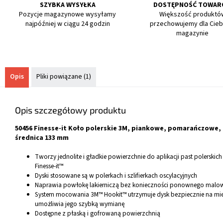
SZYBKA WYSYŁKA
DOSTĘPNOŚĆ TOWAR
Pozycje magazynowe wysyłamy
Większość produktó
najpóźniej w ciągu 24 godzin
przechowujemy dla Cieb
magazynie
Opis
Pliki powiązane (1)
Opis szczegółowy produktu
50456 Finesse-it Koło polerskie 3M, piankowe, pomarańczowe,
średnica 133 mm
Tworzy jednolite i gładkie powierzchnie do aplikacji past polerskic
Finesse-it™
Dyski stosowane są w polerkach i szlifierkach oscylacyjnych
Naprawia powłokę lakierniczą bez konieczności ponownego malo
System mocowania 3M™ Hookit™ utrzymuje dysk bezpiecznie na miej
umożliwia jego szybką wymianę
Dostępne z płaską i gofrowaną powierzchnią