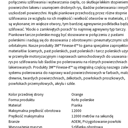
połączeniu szlifowania i wytwarzania ciepła, co skutkuje lekkim stopieniem
powierzchni lakieru i usunięciem drobnych rys, śladów polerowania i innyc
uszkodzeń powierzchni. Krążki piankowe przechodzą przez różne stopnie
szlifowania ze względu na ich miękkość i wielkość otworów w materiale, z
są wykonane; im większe otwory, tym bardziej agresywnie podkładka będz
szlifować. 'Klocki o zamkniętych porach' to najmniej agresywny typ tarczy.
Piankowe tarcze polerskie mogą być stosowane w połączeniu z pastami
polerskimi i nadają się do stosowania z obrotowymi i pneumatycznymi szli
orbitalnymi. Nasze produkty 3M™ Finesse-it™ to gama specjalnie zaprojekt
materiałów ściernych, past polerskich, past polerskich i tarcz polerskich u
w przemyśle motoryzacyjnym i naprawach samochodowych do usuwania 
rys po szlifowaniu lub śladów po polerowaniu na różnych powierzchniach
lakierowanych. Produkty 3M™ Finesse-it™ są integralną częścią naszego zal
systemu polerowania do naprawy wad powierzchniowych w farbach, ma
drewnie, twardych powierzchniach, żelkotach, powłokach proszkowych,
powłokach przemysłowych, akrylu i szkle.
Kolor przedniej strony
Orange
Forma produktu
Koło polerskie
Materiał
Pianka
Maksymalna prędkość obrotowa
12000
Prędkość maksymalna
12000 metrów na sekundę
Branże
AOEM
, Przygotowanie powłoki
Wyposażenie maszyn
Szlifierka obrotowa