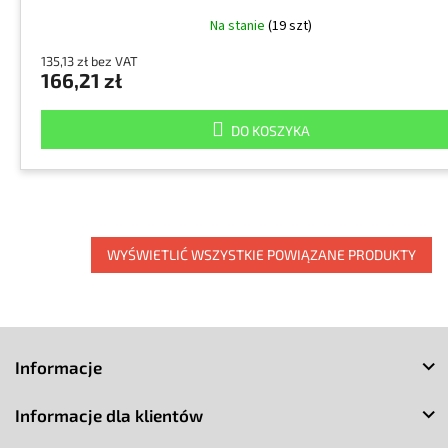
Na stanie
(19 szt)
135,13 zł bez VAT
166,21 zł
DO KOSZYKA
WYŚWIETLIĆ WSZYSTKIE POWIĄZANE PRODUKTY
S
t
Informacje
o
p
Informacje dla klientów
k
a