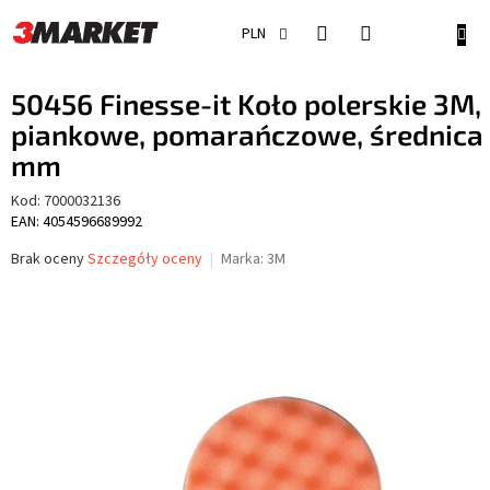
Przejść
do
KOSZ
PLN
treści
50456 Finesse-it Koło polerskie 3M,
piankowe, pomarańczowe, średnica
mm
Kod:
7000032136
EAN: 4054596689992
Średnia
Brak oceny
Szczegóły oceny
Marka:
3M
ocena
produktu
wynosi
0,0
na
5
gwiazdek.