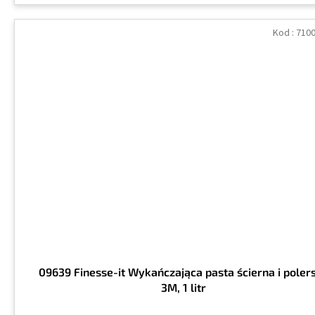
Kod :
710
09639 Finesse-it Wykańczająca pasta ścierna i poler
3M, 1 litr