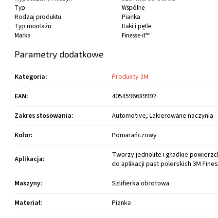
Typ
Wspólne
Rodzaj produktu
Pianka
Typ montażu
Haki i pętle
Marka
Finesse-it™
Parametry dodatkowe
Kategoria
:
Produkty 3M
EAN
:
4054596689992
Zakres stosowania
:
Automotive, Lakierowane naczynia
Kolor
:
Pomarańczowy
Tworzy jednolite i gładkie powierzc
Aplikacja
:
do aplikacji past polerskich 3M Fines
Maszyny
:
Szlifierka obrotowa
Materiał
:
Pianka