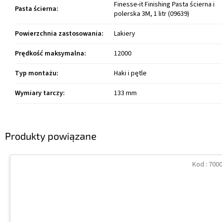
Finesse-it Finishing Pasta ścierna i
Pasta ścierna
:
polerska 3M, 1 litr (09639)
Powierzchnia zastosowania
:
Lakiery
Prędkość maksymalna
:
12000
Typ montażu
:
Haki i pętle
Wymiary tarczy
:
133 mm
Produkty powiązane
Kod :
700