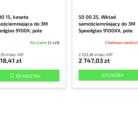
00 15, kaseta
50 00 25, Wkład
ościemniająca do 3M
samościemniający do 3M
edglas 9100X, pole
Speedglas 9100XX, pole
zenia 54 x 107 mm
widzenia 73 x 107 mm
Na stanie
(1 szt)
Chwilowo niedos
,19 zł bez VAT
2 233,36 zł bez VAT
18,41 zł
2 747,03 zł
SZCZEGÓŁY
DO KOSZYKA