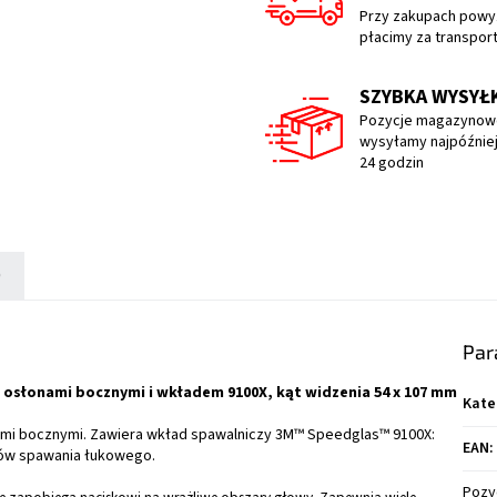
Przy zakupach powyż
płacimy za transpor
SZYBKA WYSYŁ
Pozycje magazynow
wysyłamy najpóźniej
24 godzin
)
Par
z osłonami bocznymi i wkładem 9100X, kąt widzenia 54 x 107 mm
Kate
ami bocznymi. Zawiera wkład spawalniczy 3M™ Speedglas™ 9100X:
EAN
:
ajów spawania łukowego.
Pozy