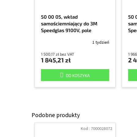
50 00 05, wkład
50 
samościemniający do 3M
sam
Speedglas 9100V, pole
Spe
widzenia 45 x 93mm
wid
1 tydzień
1 500,17 zł bez VAT
1 966
1 845,21 zł
2 4
DO KOSZYKA
Kod :
7000028072