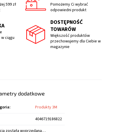
ej 599 zł
Pomożemy Ci wybrać
t
odpowiedni produkt
DOSTĘPNOŚĆ
KA
TOWARÓW
e
Większość produktów
 w ciągu
przechowujemy dla Ciebie w
magazynie
ametry dodatkowe
goria
:
Produkty 3M
4046719186822
cja została wyprzedana…