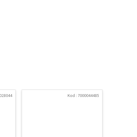
028044
Kod :
7000044485