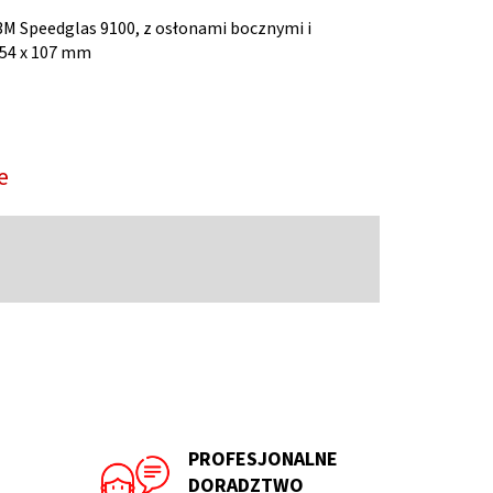
 3M Speedglas 9100, z osłonami bocznymi i
 54 x 107 mm
e
PROFESJONALNE
DORADZTWO