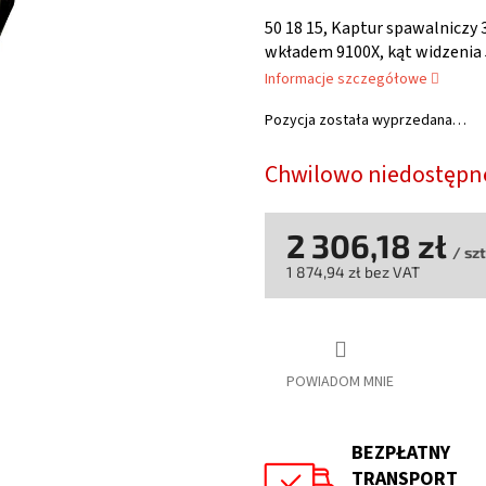
ocena
produktu
50 18 15, Kaptur spawalniczy
wynosi
wkładem 9100X, kąt widzenia
0,0
Informacje szczegółowe
na
5
Pozycja została wyprzedana…
gwiazdek.
Chwilowo niedostępn
2 306,18 zł
/ szt
1 874,94 zł bez VAT
Cena
jednostkowa:
POWIADOM MNIE
BEZPŁATNY
TRANSPORT