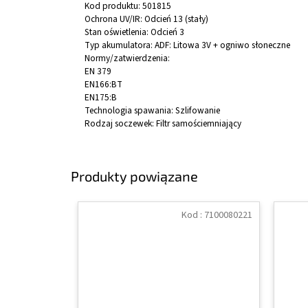
Kod produktu:
501815
Ochrona UV/IR:
Odcień 13 (stały)
Stan oświetlenia:
Odcień 3
Typ akumulatora:
ADF: Litowa 3V + ogniwo słoneczne
Normy/zatwierdzenia:
EN 379
EN166:BT
EN175:B
Technologia spawania:
Szlifowanie
Rodzaj soczewek:
Filtr samościemniający
Produkty powiązane
Kod :
7100080221