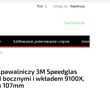
PLN
Zaloguj się
Rejestracja
KOSZYK
Twój koszyk
e
Szlifowanie, polerowanie i cięcie
Inne produkty
mm
 spawalniczy 3M Speedglas
i bocznymi i wkładem 9100X,
 x 107mm