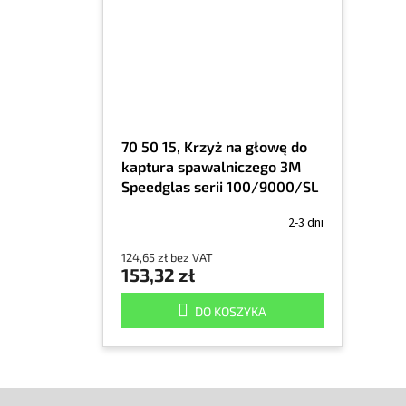
70 50 15, Krzyż na głowę do
kaptura spawalniczego 3M
Speedglas serii 100/9000/SL
2-3 dni
124,65 zł bez VAT
153,32 zł
DO KOSZYKA
S