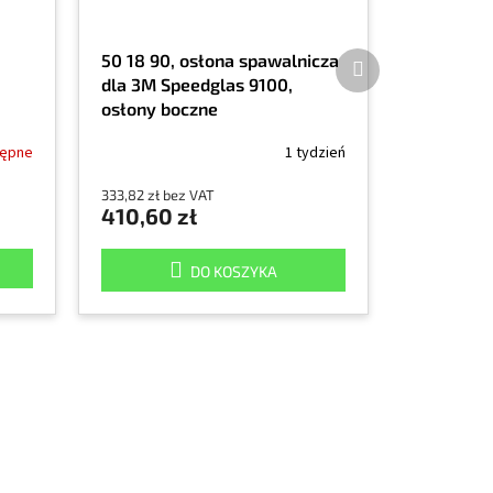
Produkt
50 18 90, osłona spawalnicza
następny
dla 3M Speedglas 9100,
osłony boczne
tępne
1 tydzień
333,82 zł bez VAT
410,60 zł
DO KOSZYKA