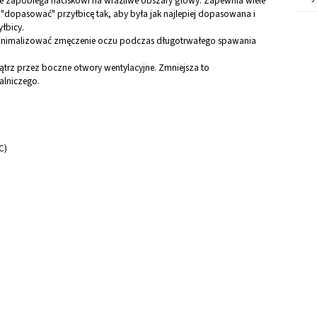
re zapobiega naciskowi na wrażliwe obszary głowy. Zapewnia wiele
"dopasować" przyłbicę tak, aby była jak najlepiej dopasowana i
łbicy.
nimalizować zmęczenie oczu podczas długotrwałego spawania
rz przez boczne otwory wentylacyjne. Zmniejsza to
lniczego.
C)