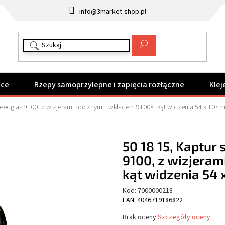
info@3market-shop.pl
ące
Rzepy samoprzylepne i zapięcia rozłączne
Klej
peedglas 9100, z wizjerami bocznymi i wkładem 9100X, kąt widzenia 54 x 107
50 18 15, Kaptur
9100, z wizjeram
kąt widzenia 54
Kod:
7000000218
EAN: 4046719186822
Średnia
Brak oceny
Szczegóły oceny