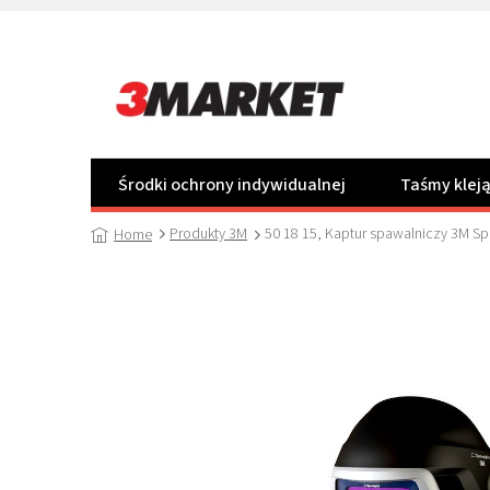
Przejść
do
treści
Środki ochrony indywidualnej
Taśmy klej
Produkty 3M
50 18 15, Kaptur spawalniczy 3M S
Home