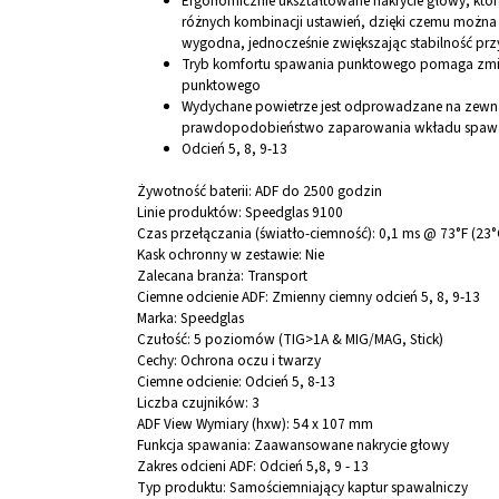
Ergonomicznie ukształtowane nakrycie głowy, któ
różnych kombinacji ustawień, dzięki czemu można 
wygodna, jednocześnie zwiększając stabilność przy
Tryb komfortu spawania punktowego pomaga zmi
punktowego
Wydychane powietrze jest odprowadzane na zewnąt
prawdopodobieństwo zaparowania wkładu spawa
Odcień 5, 8, 9-13
Żywotność baterii:
ADF do 2500 godzin
Linie produktów:
Speedglas 9100
Czas przełączania (światło-ciemność):
0,1 ms @ 73°F (23°
Kask ochronny w zestawie:
Nie
Zalecana branża:
Transport
Ciemne odcienie ADF:
Zmienny ciemny odcień 5, 8, 9-13
Marka:
Speedglas
Czułość:
5 poziomów (TIG>1A & MIG/MAG, Stick)
Cechy:
Ochrona oczu i twarzy
Ciemne odcienie:
Odcień 5, 8-13
Liczba czujników:
3
ADF View Wymiary (hxw):
54 x 107 mm
Funkcja spawania:
Zaawansowane nakrycie głowy
Zakres odcieni ADF:
Odcień 5,8, 9 - 13
Typ produktu:
Samościemniający kaptur spawalniczy