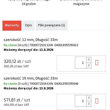
24 godzin
magazynie
Warianty
Opis
Pliki powiązane (1)
szerokość: 12 mm, Długość: 33m
Na stanie
(4 szt)
| 7000072502
EAN:
04001895595615
Możemy doręczyć do:
13.8.2026
Do 
320,12 zł
/ szt
260,26 zł bez VAT
szerokość: 19 mm, Długość: 33m
Na stanie
(3 szt)
| 7000072504
EAN:
04001895595646
Możemy doręczyć do:
13.8.2026
Do 
571,81 zł
/ szt
464,89 zł bez VAT