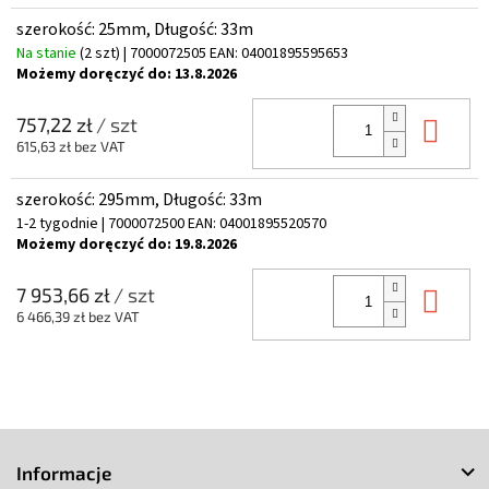
szerokość: 25mm, Długość: 33m
Na stanie
(2 szt)
| 7000072505
EAN:
04001895595653
Możemy doręczyć do:
13.8.2026
Do 
757,22 zł
/ szt
615,63 zł bez VAT
szerokość: 295mm, Długość: 33m
1-2 tygodnie
| 7000072500
EAN:
04001895520570
Możemy doręczyć do:
19.8.2026
Do 
7 953,66 zł
/ szt
6 466,39 zł bez VAT
S
t
Informacje
o