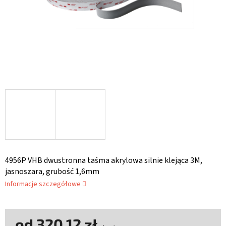
4956P VHB dwustronna taśma akrylowa silnie klejąca 3M,
jasnoszara, grubość 1,6mm
Informacje szczegółowe
od
320,12 zł