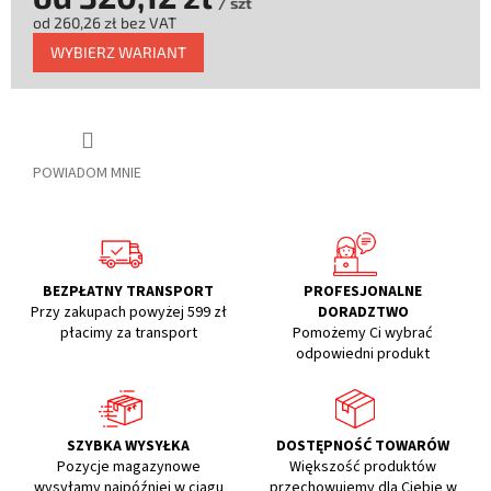
/ szt
od
260,26 zł
bez VAT
Cena
WYBIERZ WARIANT
jednostkowa:
POWIADOM MNIE
BEZPŁATNY TRANSPORT
PROFESJONALNE
Przy zakupach powyżej 599 zł
DORADZTWO
płacimy za transport
Pomożemy Ci wybrać
odpowiedni produkt
SZYBKA WYSYŁKA
DOSTĘPNOŚĆ TOWARÓW
Pozycje magazynowe
Większość produktów
wysyłamy najpóźniej w ciągu
przechowujemy dla Ciebie w