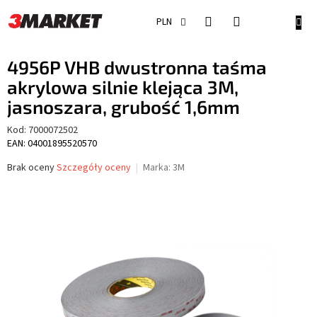
Przejść
do
KOSZ
PLN
treści
4956P VHB dwustronna taśma
akrylowa silnie klejąca 3M,
jasnoszara, grubość 1,6mm
Kod:
7000072502
EAN: 04001895520570
Średnia
Brak oceny
Szczegóły oceny
Marka:
3M
ocena
produktu
wynosi
0,0
na
5
gwiazdek.