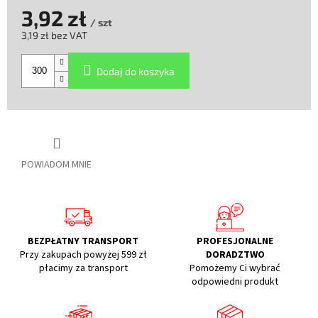
3,92 zł
/ szt
3,19 zł bez VAT
Cena
jednostkowa:
Dodaj do koszyka
POWIADOM MNIE
BEZPŁATNY TRANSPORT
PROFESJONALNE
Przy zakupach powyżej 599 zł
DORADZTWO
płacimy za transport
Pomożemy Ci wybrać
odpowiedni produkt