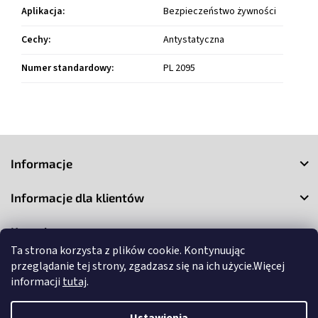
Aplikacja
:
Bezpieczeństwo żywności
Cechy
:
Antystatyczna
Numer standardowy
:
PL 2095
S
t
Informacje
o
p
Informacje dla klientów
k
a
Kontakt
Ta strona korzysta z plików cookie. Kontynuując
przeglądanie tej strony, zgadzasz się na ich użycie.Więcej
informacji
tutaj
.