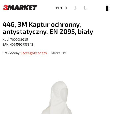
Przejść
do
KOSZ
PLN
treści
446, 3M Kaptur ochronny,
antystatyczny, EN 2095, biały
Kod:
7000089715
EAN: 4054596793842
Średnia
Brak oceny
Szczegóły oceny
Marka:
3M
ocena
produktu
wynosi
0,0
na
5
gwiazdek.