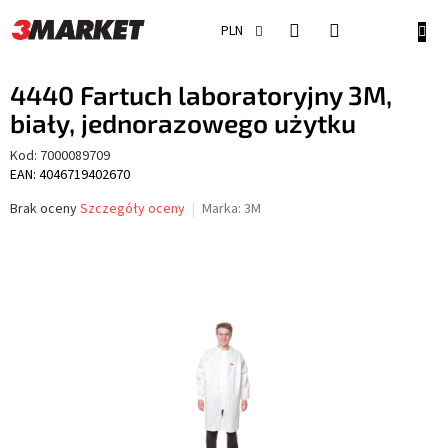
Przejść
do
KOSZ
PLN
treści
4440 Fartuch laboratoryjny 3M,
biały, jednorazowego użytku
Kod:
7000089709
EAN: 4046719402670
Średnia
Brak oceny
Szczegóły oceny
Marka:
3M
ocena
produktu
wynosi
0,0
na
5
gwiazdek.