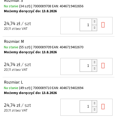
Rozmiar: S
Na stanie
(34 szt)
| 7000089708
EAN:
4046719402656
Możemy doręczyć do:
13.8.2026
Do 
24,74 zł
/ szt
20,11 zł bez VAT
Rozmiar: M
Na stanie
(55 szt)
| 7000089709
EAN:
4046719402670
Możemy doręczyć do:
13.8.2026
Do 
24,74 zł
/ szt
20,11 zł bez VAT
Rozmiar: L
Na stanie
(49 szt)
| 7000089710
EAN:
4046719402694
Możemy doręczyć do:
13.8.2026
Do 
24,74 zł
/ szt
20,11 zł bez VAT