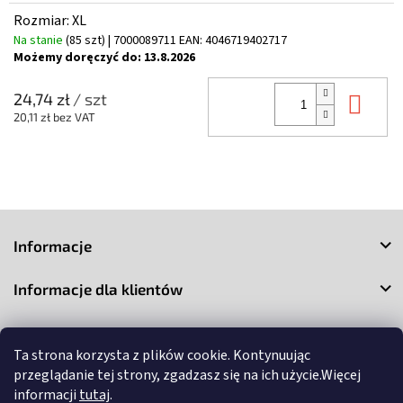
Rozmiar: XL
Na stanie
(85 szt)
| 7000089711
EAN:
4046719402717
Możemy doręczyć do:
13.8.2026
Do 
24,74 zł
/ szt
20,11 zł bez VAT
S
t
Informacje
o
p
Informacje dla klientów
k
a
Kontakt
Ta strona korzysta z plików cookie. Kontynuując
przeglądanie tej strony, zgadzasz się na ich użycie.Więcej
informacji
tutaj
.