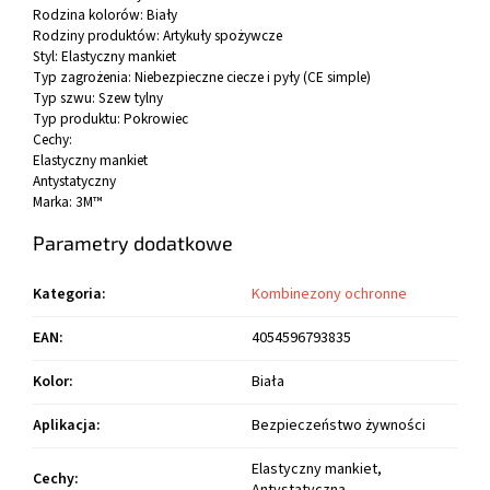
Rodzina kolorów:
Biały
Rodziny produktów:
Artykuły spożywcze
Styl:
Elastyczny mankiet
Typ zagrożenia:
Niebezpieczne ciecze i pyły (CE simple)
Typ szwu:
Szew tylny
Typ produktu:
Pokrowiec
Cechy:
Elastyczny mankiet
Antystatyczny
Marka:
3M™
Parametry dodatkowe
Kategoria
:
Kombinezony ochronne
EAN
:
4054596793835
Kolor
:
Biała
Aplikacja
:
Bezpieczeństwo żywności
Elastyczny mankiet,
Cechy
: