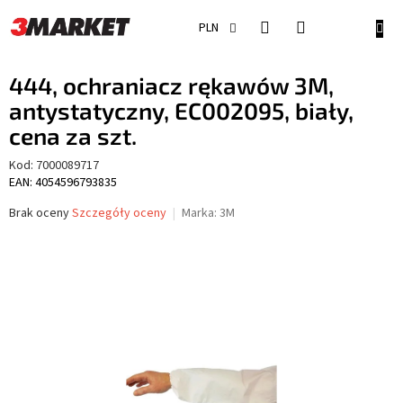
Przejść
do
KOSZ
PLN
treści
444, ochraniacz rękawów 3M,
antystatyczny, EC002095, biały,
cena za szt.
Kod:
7000089717
EAN: 4054596793835
Średnia
Brak oceny
Szczegóły oceny
Marka:
3M
ocena
produktu
wynosi
0,0
na
5
gwiazdek.