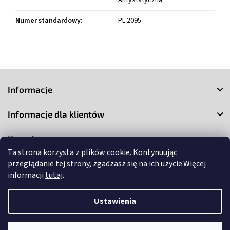
Antystatyczna
Numer standardowy
:
PL 2095
S
t
Informacje
o
p
Informacje dla klientów
k
a
Kontakt
Ta strona korzysta z plików cookie. Kontynuując
przeglądanie tej strony, zgadzasz się na ich użycie.Więcej
informacji
tutaj
.
Ustawienia
Copyright 2026
3Market
. Wszystkie prawa zastrzeżone.
Edytuj
ustawienia plików cookie