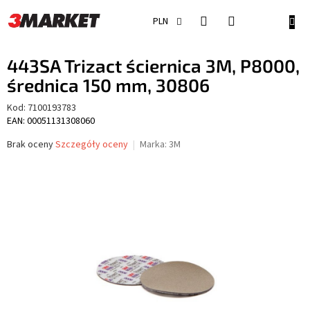
Przejść
do
KOSZ
PLN
treści
443SA Trizact ściernica 3M, P8000,
średnica 150 mm, 30806
Kod:
7100193783
EAN: 00051131308060
Średnia
Brak oceny
Szczegóły oceny
Marka:
3M
ocena
produktu
wynosi
0,0
na
5
gwiazdek.