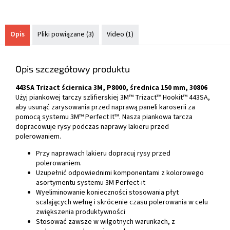
Opis
Pliki powiązane (3)
Video (1)
Opis szczegółowy produktu
443SA Trizact ściernica 3M, P8000, średnica 150 mm, 30806
Użyj piankowej tarczy szlifierskiej 3M™ Trizact™ Hookit™ 443SA,
aby usunąć zarysowania przed naprawą paneli karoserii za
pomocą systemu 3M™ Perfect It™. Nasza piankowa tarcza
dopracowuje rysy podczas naprawy lakieru przed
polerowaniem.
Przy naprawach lakieru dopracuj rysy przed
polerowaniem.
Uzupełnić odpowiednimi komponentami z kolorowego
asortymentu systemu 3M Perfect-it
Wyeliminowanie konieczności stosowania płyt
scalających wełnę i skrócenie czasu polerowania w celu
zwiększenia produktywności
Stosować zawsze w wilgotnych warunkach, z