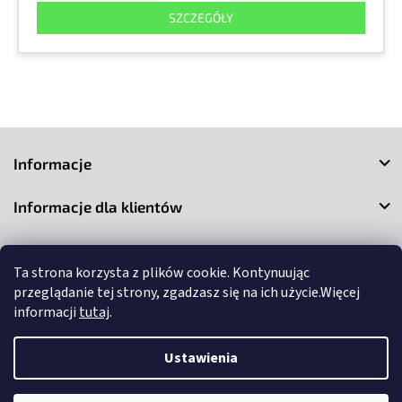
SZCZEGÓŁY
S
t
Informacje
o
p
Informacje dla klientów
k
a
Kontakt
Ta strona korzysta z plików cookie. Kontynuując
przeglądanie tej strony, zgadzasz się na ich użycie.Więcej
informacji
tutaj
.
Ustawienia
Copyright 2026
3Market
. Wszystkie prawa zastrzeżone.
Edytuj
ustawienia plików cookie