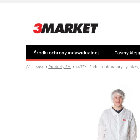
Przejść
do
treści
Środki ochrony indywidualnej
Taśmy klej
Produkty 3M
4432XL Fartuch laboratoryjny, biały
Home