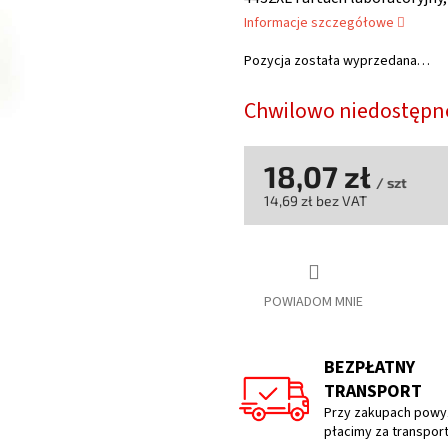
wynosi
Informacje szczegółowe
0,0
na
Pozycja została wyprzedana…
5
gwiazdek.
Chwilowo niedostępn
18,07 zł
/ szt
14,69 zł bez VAT
Cena
jednostkowa:
POWIADOM MNIE
BEZPŁATNY
TRANSPORT
Przy zakupach powyż
płacimy za transpor