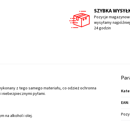
SZYBKA WYSYŁ
Pozycje magazynow
wysyłamy najpóźniej
24 godzin
Par
wykonany z tego samego materiału, co odzież ochronna
Kate
 i niebezpiecznymi pyłami.
EAN
:
Pozy
na alkohol i olej.