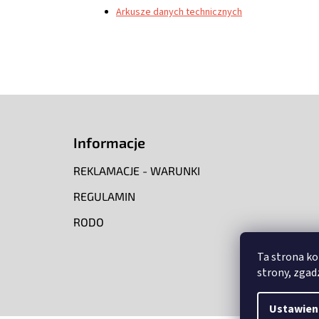
Arkusze danych technicznych
S
t
o
Informacje
p
k
REKLAMACJE - WARUNKI
a
REGULAMIN
RODO
Ta strona ko
strony, zgadz
Ustawien