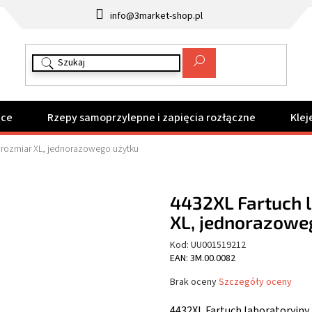
info@3market-shop.pl
ące
Rzepy samoprzylepne i zapięcia rozłączne
Klej
, rozmiar XL, jednorazowego użytku
4432XL Fartuch l
XL, jednorazowe
Kod:
UU001519212
EAN: 3M.00.0082
Średnia
Brak oceny
Szczegóły oceny
ocena
produktu
4432XL Fartuch laboratoryjny,