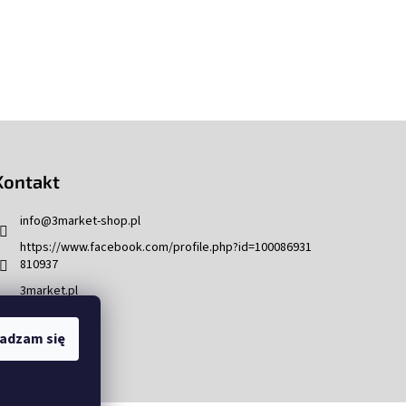
Kontakt
info
@
3market-shop.pl
https://www.facebook.com/profile.php?id=100086931
810937
3market.pl
adzam się