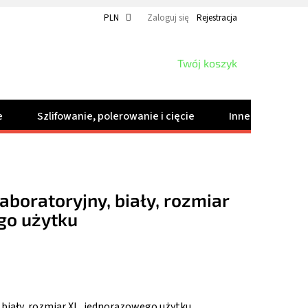
PLN
Zaloguj się
Rejestracja
KOSZYK
Twój koszyk
e
Szlifowanie, polerowanie i cięcie
Inne produkty
aboratoryjny, biały, rozmiar
go użytku
 biały, rozmiar XL, jednorazowego użytku