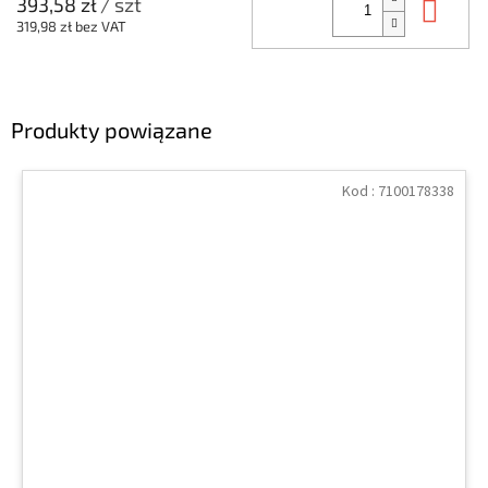
Do 
393,58 zł
/ szt
319,98 zł bez VAT
Produkty powiązane
Kod :
7100178338