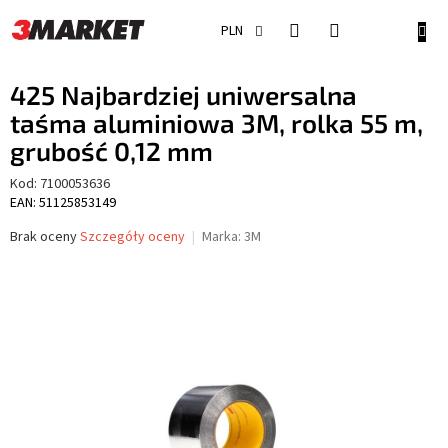
Przejść
do
KOSZ
PLN
treści
425 Najbardziej uniwersalna
taśma aluminiowa 3M, rolka 55 m,
grubość 0,12 mm
Kod:
7100053636
EAN: 51125853149
Średnia
Brak oceny
Szczegóły oceny
Marka:
3M
ocena
produktu
wynosi
0,0
na
5
gwiazdek.