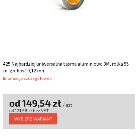
425 Najbardziej uniwersalna taśma aluminiowa 3M, rolka 55
m, grubość 0,12 mm
Informacje szczegółowe
od
149,54 zł
/ szt
od
121,58 zł
bez VAT
Cena
WYBIERZ WARIANT
jednostkowa: