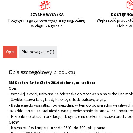
SZYBKA WYSYŁKA
DOSTĘPNO
Pozycje magazynowe wysyłamy najpóźniej
Większość produkt
w ciągu 24 godzin
Ciebie w
Opis
Pliki powiązane (1)
Opis szczegółowy produktu
3M Scotch-Brite Cloth 2010 zielona, mikrofibra
Opis:
-
Wysokiej jakości, uniwersalna ściereczka do stosowania na sucho i na mok
- Szybko usuwa kurz, brud, tłuszcz, odciski palców, płyny.
- Nadaje się do wszystkich powierzchni, w tym do powierzchni wrażliwych 
jak szkło, ceramika, stal nierdzewna, powierzchnie chromowane, monitory 
- Mikrofibra o płaskim przekroju, dzięki czemu doskonale usuwa brud z po
Cechy:
- Można prać w temperaturze do 95°C, do 500 cykli prania.