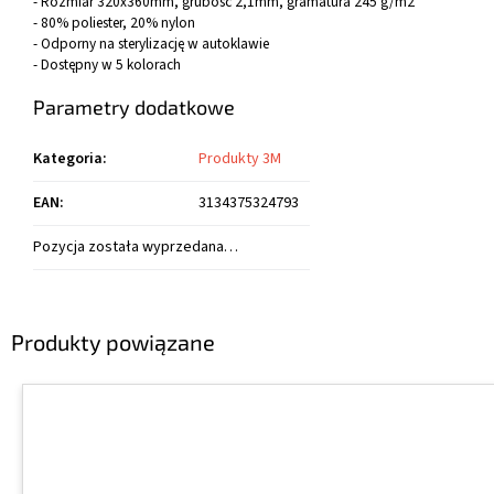
- Rozmiar 320x360mm, grubość 2,1mm, gramatura 245 g/m2
- 80% poliester, 20% nylon
- Odporny na sterylizację w autoklawie
- Dostępny w 5 kolorach
Parametry dodatkowe
Kategoria
:
Produkty 3M
EAN
:
3134375324793
Pozycja została wyprzedana…
Produkty powiązane