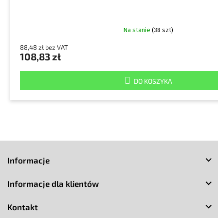
Na stanie
(38 szt)
88,48 zł bez VAT
108,83 zł
DO KOSZYKA
S
t
Informacje
o
p
Informacje dla klientów
k
a
Kontakt