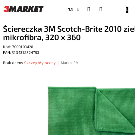
Przejść
do
KOSZ
PLN
treści
Ściereczka 3M Scotch-Brite 2010 zie
mikrofibra, 320 x 360
Kod:
7000103428
EAN: 3134375324793
Średnia
Brak oceny
Szczegóły oceny
Marka:
3M
ocena
produktu
wynosi
0,0
na
5
gwiazdek.