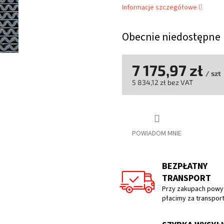
wynosi
Informacje szczegółowe
0,0
na
Obecnie niedostępne
5
gwiazdek.
7 175,97 zł
/ szt
5 834,12 zł bez VAT
Cena
jednostkowa:
POWIADOM MNIE
BEZPŁATNY
TRANSPORT
Przy zakupach powyż
płacimy za transpor