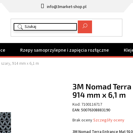
info@3market-shop.pl
ące
Rzepy samoprzylepne i zapięcia rozłączne
Klej
 szary, 914 mm x 6,1 m
3M Nomad Terra 
914 mm x 6,1 m
Kod:
7100116717
EAN: 50076308883190
Średnia
Brak oceny
Szczegóły oceny
ocena
produktu
3M Nomad Terra Entrance Mat 9100