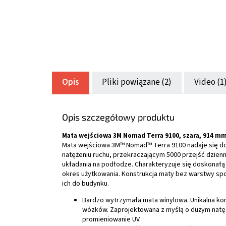
Opis
Pliki powiązane (2)
Video (1
Opis szczegółowy produktu
Mata wejściowa 3M Nomad Terra 9100, szara, 914 mm
Mata wejściowa 3M™ Nomad™ Terra 9100 nadaje się d
natężeniu ruchu, przekraczającym 5000 przejść dzien
układania na podłodze. Charakteryzuje się doskonałą
okres użytkowania. Konstrukcja maty bez warstwy spo
ich do budynku.
Bardzo wytrzymała mata winylowa. Unikalna kons
wózków. Zaprojektowana z myślą o dużym natęż
promieniowanie UV.