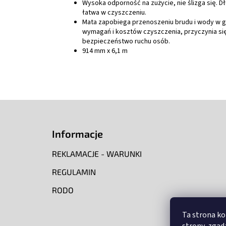
Wysoka odporność na zużycie, nie ślizga się. Dł
łatwa w czyszczeniu.
Mata zapobiega przenoszeniu brudu i wody w g
wymagań i kosztów czyszczenia, przyczynia si
bezpieczeństwo ruchu osób.
914 mm x 6,1 m
S
t
o
Informacje
p
k
REKLAMACJE - WARUNKI
a
REGULAMIN
RODO
Ta strona ko