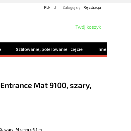
PLN
Zaloguj się
Rejestracja
KOSZYK
Twój koszyk
e
Szlifowanie, polerowanie i cięcie
Inne produkty
Entrance Mat 9100, szary,
, szary, 914 mm x 6,1 m