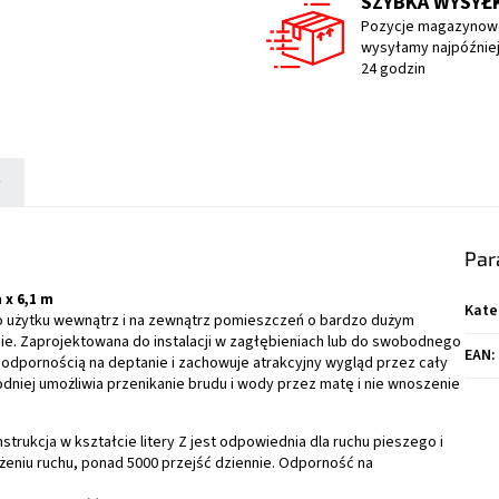
SZYBKA WYSYŁ
Pozycje magazynow
wysyłamy najpóźniej
24 godzin
)
Par
 x 6,1 m
Kate
o użytku wewnątrz i na zewnątrz pomieszczeń o bardzo dużym
nie. Zaprojektowana do instalacji w zagłębieniach lub do swobodnego
EAN
:
 odpornością na deptanie i zachowuje atrakcyjny wygląd przez cały
dniej umożliwia przenikanie brudu i wody przez matę i nie wnoszenie
trukcja w kształcie litery Z jest odpowiednia dla ruchu pieszego i
eniu ruchu, ponad 5000 przejść dziennie. Odporność na