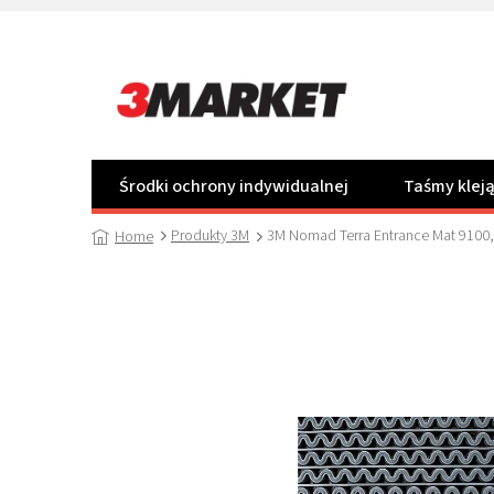
Przejść
do
treści
Środki ochrony indywidualnej
Taśmy klej
Produkty 3M
3M Nomad Terra Entrance Mat 9100,
Home