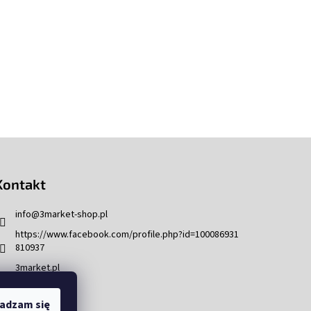
Kontakt
info
@
3market-shop.pl
https://www.facebook.com/profile.php?id=100086931
810937
3market.pl
adzam się