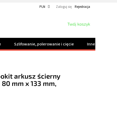
PLN
Zaloguj się
Rejestracja
KOSZYK
Twój koszyk
e
Szlifowanie, polerowanie i cięcie
Inne produkty
ookit arkusz ścierny
 80 mm x 133 mm,