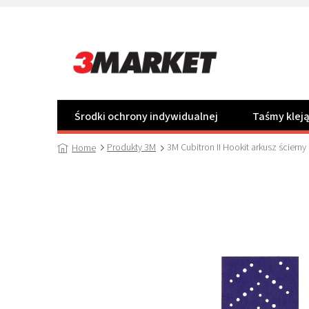
Przejść
do
treści
Środki ochrony indywidualnej
Taśmy klej
Produkty 3M
3M Cubitron II Hookit arkusz ścier
Home