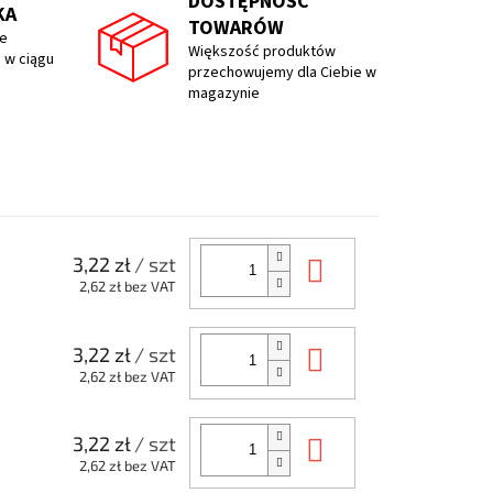
DOSTĘPNOŚĆ
KA
TOWARÓW
e
Większość produktów
 w ciągu
przechowujemy dla Ciebie w
magazynie
Do koszyka
3,22 zł
/ szt
2,62 zł bez VAT
Do koszyka
3,22 zł
/ szt
2,62 zł bez VAT
Do koszyka
3,22 zł
/ szt
2,62 zł bez VAT