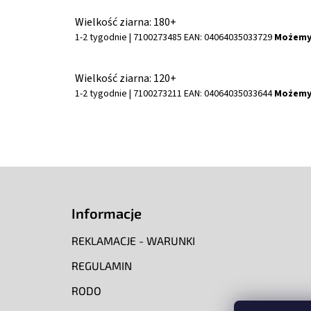
Wielkość ziarna: 180+
1-2 tygodnie
| 7100273485
EAN:
04064035033729
Możemy 
Wielkość ziarna: 120+
1-2 tygodnie
| 7100273211
EAN:
04064035033644
Możemy 
S
t
o
Informacje
p
k
REKLAMACJE - WARUNKI
a
REGULAMIN
RODO