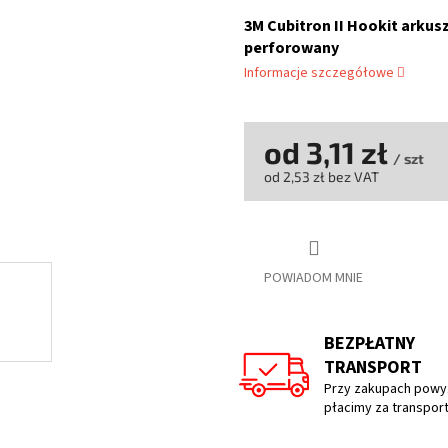
ocena
produktu
3M Cubitron II Hookit arkus
wynosi
perforowany
0,0
Informacje szczegółowe
na
5
gwiazdek.
od
3,11 zł
/ szt
od
2,53 zł
bez VAT
Cena
jednostkowa:
POWIADOM MNIE
BEZPŁATNY
TRANSPORT
Przy zakupach powyż
płacimy za transpor