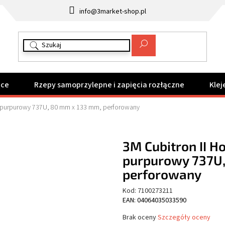
info@3market-shop.pl
ące
Rzepy samoprzylepne i zapięcia rozłączne
Klej
ny purpurowy 737U, 80 mm x 133 mm, perforowany
3M Cubitron II H
purpurowy 737U,
perforowany
Kod:
7100273211
EAN: 04064035033590
Średnia
Brak oceny
Szczegóły oceny