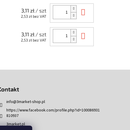
Do koszyka
3,11 zł
/ szt
2,53 zł bez VAT
Do koszyka
3,11 zł
/ szt
2,53 zł bez VAT
Kontakt
info
@
3market-shop.pl
https://www.facebook.com/profile.php?id=100086931
810937
3market.pl