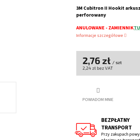
ocena
produktu
3M Cubitron II Hookit arkus
wynosi
perforowany
0,0
na
ANULOWANE - ZAMIENNIK
TU
5
Informacje szczegółowe
gwiazdek.
2,76 zł
/ szt
2,24 zł bez VAT
Cena
jednostkowa:
POWIADOM MNIE
BEZPŁATNY
TRANSPORT
Przy zakupach powyż