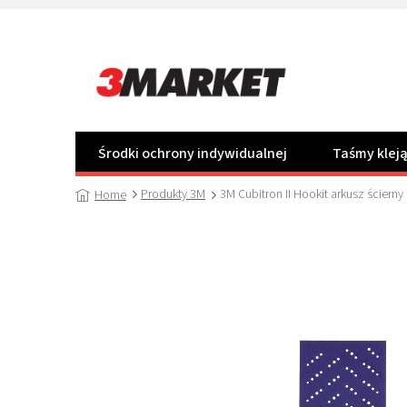
Przejść
do
treści
Środki ochrony indywidualnej
Taśmy klej
Produkty 3M
3M Cubitron II Hookit arkusz ścier
Home