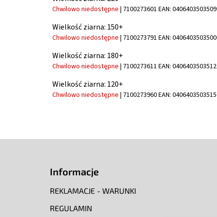
Chwilowo niedostępne
| 7100273601
EAN:
0406403503509
Wielkość ziarna: 150+
Chwilowo niedostępne
| 7100273791
EAN:
0406403503500
Wielkość ziarna: 180+
Chwilowo niedostępne
| 7100273611
EAN:
0406403503512
Wielkość ziarna: 120+
Chwilowo niedostępne
| 7100273960
EAN:
0406403503515
S
t
o
Informacje
p
k
REKLAMACJE - WARUNKI
a
REGULAMIN