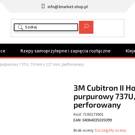
info@3market-shop.pl
ące
Rzepy samoprzylepne i zapięcia rozłączne
Klej
ny purpurowy 737U, 70 mm x 127 mm, perforowany
3M Cubitron II H
purpurowy 737U,
perforowany
Kod:
7100273601
EAN: 04064035035099
Średnia
Brak oceny
Szczegóły oceny