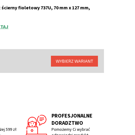
z ścierny fioletowy 737U, 70 mm x 127 mm,
TAJ
WYBIERZ WARIANT
PROFESJONALNE
DORADZTWO
ej 599 zł
Pomożemy Ci wybrać