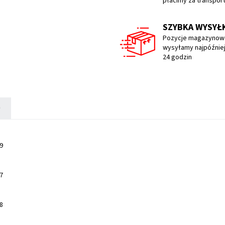
płacimy za transpor
SZYBKA WYSYŁ
Pozycje magazynow
wysyłamy najpóźniej
24 godzin
)
9
7
8