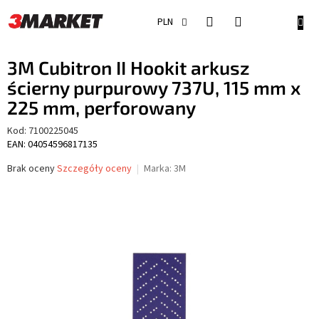
Przejść
do
KOSZ
PLN
treści
3M Cubitron II Hookit arkusz
ścierny purpurowy 737U, 115 mm x
225 mm, perforowany
Kod:
7100225045
EAN: 04054596817135
Średnia
Brak oceny
Szczegóły oceny
Marka:
3M
ocena
produktu
wynosi
0,0
na
5
gwiazdek.