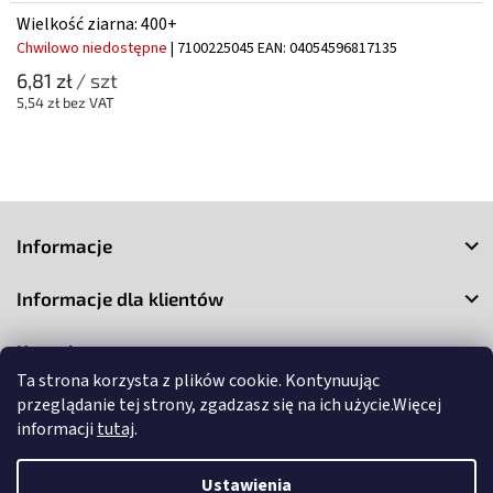
Wielkość ziarna: 400+
Chwilowo niedostępne
| 7100225045
EAN:
04054596817135
6,81 zł
/ szt
5,54 zł bez VAT
S
t
Informacje
o
p
Informacje dla klientów
k
a
Kontakt
Ta strona korzysta z plików cookie. Kontynuując
przeglądanie tej strony, zgadzasz się na ich użycie.Więcej
informacji
tutaj
.
Ustawienia