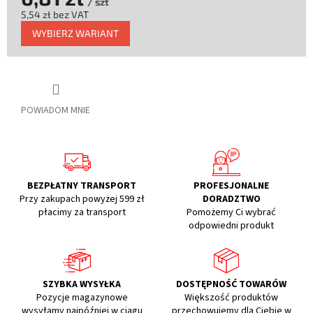
/ szt
5,54 zł bez VAT
Cena
WYBIERZ WARIANT
jednostkowa:
POWIADOM MNIE
BEZPŁATNY TRANSPORT
PROFESJONALNE
Przy zakupach powyżej 599 zł
DORADZTWO
płacimy za transport
Pomożemy Ci wybrać
odpowiedni produkt
SZYBKA WYSYŁKA
DOSTĘPNOŚĆ TOWARÓW
Pozycje magazynowe
Większość produktów
wysyłamy najpóźniej w ciągu
przechowujemy dla Ciebie w