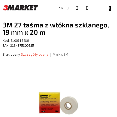
Przejść
do
KOSZ
PLN
treści
3M 27 taśma z włókna szklanego,
19 mm x 20 m
Kod:
7100119486
EAN: 3134375300735
Średnia
Brak oceny
Szczegóły oceny
Marka:
3M
ocena
produktu
wynosi
0,0
na
5
gwiazdek.