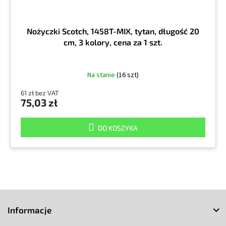
Nożyczki Scotch, 1458T-MIX, tytan, długość 20
cm, 3 kolory, cena za 1 szt.
Na stanie
(16 szt)
61 zł bez VAT
75,03 zł
DO KOSZYKA
S
t
Informacje
o