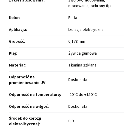
Zakres stosowania
:
zwojów, mocowania,
mocowania, ochrony itp.
Kolor
:
Biała
Aplikacja
:
Izolacja elektryczna
Grubość
:
0,178 mm
Klej
:
Żywica gumowa
Materiał
:
Tkanina szklana
Odporność na
Doskonała
promieniowanie UV
:
Odporność na temperaturę
:
-20°C do +150°C
Odporność na wilgoć
:
Doskonała
Środek do korozji
0,9
elektrolitycznej
: