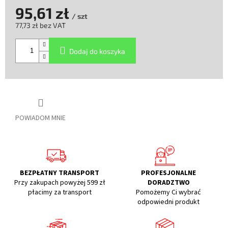
95,61 zł
/ szt
77,73 zł bez VAT
Cena
jednostkowa:
Dodaj do koszyka
POWIADOM MNIE
BEZPŁATNY TRANSPORT
PROFESJONALNE
Przy zakupach powyżej 599 zł
DORADZTWO
płacimy za transport
Pomożemy Ci wybrać
odpowiedni produkt