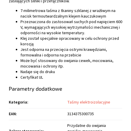
zasilających silniki i przełączników.
7-milimetrowa taśma z tkaniny szklanej z wrażliwym na
nacisk termoutwardzalnym klejem kauczukowym
Przeznaczona do zastosowań suchych pod napięciem 600
V, wymagających wysokiej wytrzymałości mechanicznej i
odporności na wysokie temperatury.
Klej został specjalnie opracowany w celu ochrony przed
korozją
Jest odporna na przecięcia ostrymi krawędziami,
formowalna i odporna na przebicie
Może być stosowany do owijania cewek, mocowania,
mocowania i ochrony itp.
Nadaje się do druku
Certyfikat UL
Parametry dodatkowe
Kategoria
:
Taśmy elektroizolacyjne
EAN
:
3134375300735
Przydatne do owijania