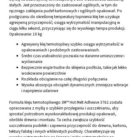
stałych. Jest przeznaczony do zastosowań ogólnych, w tym do
ręcznego zaklejania pudeł kartonowych i ogólnych opakowań. Po
podgrzaniu do określonej temperatury topnienia klej ten uzyskuje
agresywną przyczepność; osiąga wytrzymałość manipulacyjną w
ciągu kilku sekund, przyczyniając się do wysokiego tempa produkcji.
Opakowanie: 10 kg
Agresywny klej termotopliwy szybko osiąga wytrzymałość w
opakowaniach i podobnych zastosowaniach.
Średni czas urabialności pozwala na staranne umieszczenie i
wyrównanie
Bezpiecznie wiąże trudne do sklejenia podłoża, takie jak lekko
woskowane powierzchnie
Rozkłada obciążenie na całej długości połączenia
Wysoka absorpcja obciążeń dynamicznych zmniejsza wibracje
i naprężenia udarowe
Formuła kleju termotopliwego 3M™ Hot Melt Adhesive 3762 została
opracowana z myślą o szybkim przyleganiu i uszczelnianiu, aby
sprostać potrzebom wysokonakładowej produkcji opakowań,
obróbki drewna i montażu. Ta cecha zwiększa szybkość
uszczelniania pudełek i zapewnia przyczepność do drewna, kartonu,
tektury falistej i innych włóknistych podłoży. Charakteryzuje się