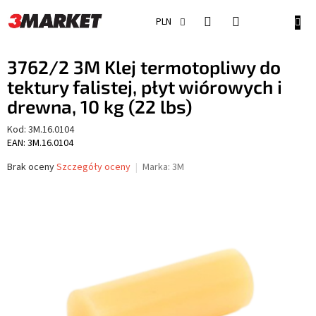
Przejść
do
KOSZ
PLN
treści
3762/2 3M Klej termotopliwy do
tektury falistej, płyt wiórowych i
drewna, 10 kg (22 lbs)
Kod:
3M.16.0104
EAN: 3M.16.0104
Średnia
Brak oceny
Szczegóły oceny
Marka:
3M
ocena
produktu
wynosi
0,0
na
5
gwiazdek.