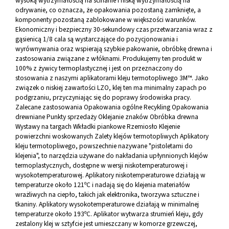
wysoką wytrzymałością na ścinanie i niską wytrzymałością na
odrywanie, co oznacza, że opakowania pozostaną zamknięte, a
komponenty pozostaną zablokowane w większości warunków.
Ekonomiczny i bezpieczny 30-sekundowy czas przetwarzania wraz z
gąsienicą 1/8 cala są wystarczające do pozycjonowania i
wyrównywania oraz wspierają szybkie pakowanie, obróbkę drewna i
zastosowania związane z włóknami. Produkujemy ten produkt w
100% z żywicy termoplastycznej i jest on przeznaczony do
stosowania z naszymi aplikatorami kleju termotopliwego 3M™. Jako
związek o niskiej zawartości LZO, klej ten ma minimalny zapach po
podgrzaniu, przyczyniając się do poprawy środowiska pracy.
Zalecane zastosowania Opakowania ogólne Recykling Opakowania
drewniane Punkty sprzedaży Oklejanie znaków Obróbka drewna
Wystawy na targach Wkładki piankowe Rzemiosło Klejenie
powierzchni woskowanych Zalety klejów termotopliwych Aplikatory
kleju termotopliwego, powszechnie nazywane "pistoletami do
klejenia", to narzędzia używane do nakładania upłynnionych klejów
termoplastycznych, dostępne w wersji niskotemperaturowej i
wysokotemperaturowej. Aplikatory niskotemperaturowe działają w
temperaturze około 121ºC i nadają się do klejenia materiałów
wrażliwych na ciepło, takich jak elektronika, tworzywa sztuczne i
tkaniny. Aplikatory wysokotemperaturowe działają w minimalnej
temperaturze około 193ºC. Aplikator wytwarza strumień kleju, gdy
zestalony klej w sztyfcie jest umieszczany w komorze grzewczej,