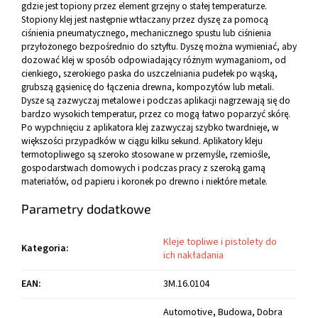
gdzie jest topiony przez element grzejny o stałej temperaturze.
Stopiony klej jest następnie wtłaczany przez dyszę za pomocą
ciśnienia pneumatycznego, mechanicznego spustu lub ciśnienia
przyłożonego bezpośrednio do sztyftu. Dyszę można wymieniać, aby
dozować klej w sposób odpowiadający różnym wymaganiom, od
cienkiego, szerokiego paska do uszczelniania pudełek po wąską,
grubszą gąsienicę do łączenia drewna, kompozytów lub metali.
Dysze są zazwyczaj metalowe i podczas aplikacji nagrzewają się do
bardzo wysokich temperatur, przez co mogą łatwo poparzyć skórę.
Po wypchnięciu z aplikatora klej zazwyczaj szybko twardnieje, w
większości przypadków w ciągu kilku sekund. Aplikatory kleju
termotopliwego są szeroko stosowane w przemyśle, rzemiośle,
gospodarstwach domowych i podczas pracy z szeroką gamą
materiałów, od papieru i koronek po drewno i niektóre metale.
Parametry dodatkowe
Kleje topliwe i pistolety do
Kategoria
:
ich nakładania
EAN
:
3M.16.0104
Automotive, Budowa, Dobra