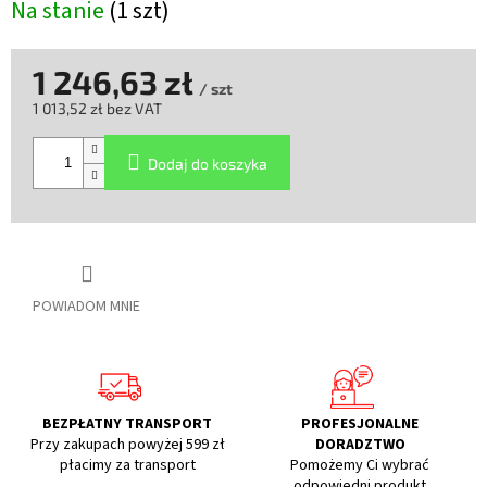
Na stanie
(1 szt)
1 246,63 zł
/ szt
1 013,52 zł bez VAT
Cena
jednostkowa:
Dodaj do koszyka
POWIADOM MNIE
BEZPŁATNY TRANSPORT
PROFESJONALNE
Przy zakupach powyżej 599 zł
DORADZTWO
płacimy za transport
Pomożemy Ci wybrać
odpowiedni produkt