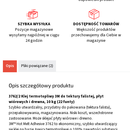
SZYBKA WYSYŁKA
DOSTĘPNOŚĆ TOWARÓW
Pozycje magazynowe
Większość produktów
wysyłamy najpóźniej w ciągu
przechowujemy dla Ciebie w
24 godzin
magazynie
Opis
Pliki powiązane (2)
Opis szczegółowy produktu
3762/2 Klej termotopliwy 3M do tektury falistej, płyt
wiórowych i drewna, 10 kg (22 funty)
Szybko utwardzalny, przydatny do pakowania (tektura falista),
przepakowywania, magazynowania. Niski koszt, wszechstronne
zastosowanie. Może sklejać płyty wiórowe i drewno.
3M™ Hot Melt Adhesive 3762 to ekonomiczny, szybko utwardzający
się klej na bazie żywicy termotopliwej o 100% zawartości substancji