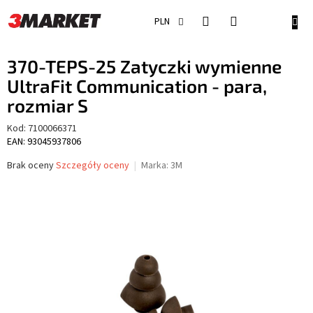
Przejść
do
KOSZ
PLN
treści
370-TEPS-25 Zatyczki wymienne
UltraFit Communication - para,
rozmiar S
Kod:
7100066371
EAN: 93045937806
Średnia
Brak oceny
Szczegóły oceny
Marka:
3M
ocena
produktu
wynosi
0,0
na
5
gwiazdek.