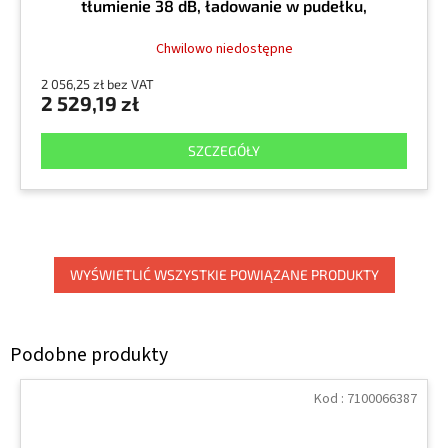
tłumienie 38 dB, ładowanie w pudełku,
pomarańczowe
Chwilowo niedostępne
2 056,25 zł bez VAT
2 529,19 zł
SZCZEGÓŁY
WYŚWIETLIĆ WSZYSTKIE POWIĄZANE PRODUKTY
Kod :
7100066387