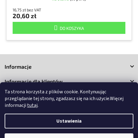
16,75 zł bez VAT
20,60 zł
DO KOSZYKA
S
t
Informacje
o
p
Informacje dla klientów
k
a
Ta strona korzysta z plików cookie. Kontynuując
Kontakt
przeglądanie tej strony, zgadzasz się na ich użycie.Więcej
informacji
tutaj
.
Ustawienia