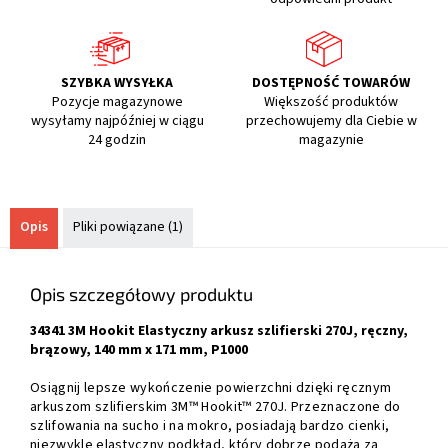
SZYBKA WYSYŁKA
DOSTĘPNOŚĆ TOWARÓW
Pozycje magazynowe
Większość produktów
wysyłamy najpóźniej w ciągu
przechowujemy dla Ciebie w
24 godzin
magazynie
Opis
Pliki powiązane (1)
Opis szczegółowy produktu
34341 3M Hookit Elastyczny arkusz szlifierski 270J, ręczny,
brązowy, 140 mm x 171 mm, P1000
Osiągnij lepsze wykończenie powierzchni dzięki ręcznym
arkuszom szlifierskim 3M™ Hookit™ 270J. Przeznaczone do
szlifowania na sucho i na mokro, posiadają bardzo cienki,
niezwykle elastyczny podkład, który dobrze podąża za