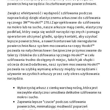
powierzchnią narzędzia i kształtowanymi powierzchniami.
Zwiększ efektywność i wydajność szlifowania podczas
napraw kolizji dzięki elastycznemu arkuszowi do szlifowania
ręcznego 3M™ Hookit™ 270J.Zaprojektowane do szlifowania
na mokro lub na sucho, nasze arkusze mają cienki, elastyczny
podkład, który owija się wokół narzędzi ręcznych i pomaga
operatorom utrzymać gładki, spójny kontakt, aby uzyskać
lepsze powierzchnie, a nawet konturowe lub nieregularne
powierzchnie.Nasz system mocowania na rzepy Hookit™
pozwala na natychmiastowe i bezpieczne przymocowanie do
talerzy i bloków do szlifowania ręcznego Hookit™ w celu
szlifowania trudno dostępnych miejsc, takich jak słupki i
ościeża drzwi.Dodatkowo, nasz system mocowania Hookit™
pozwala na szybką wymianę arkuszy między narzędziami i
używanie wszystkich arkuszy przez cały okres użytkowania
narzędzia.
Wykorzystaj arkusz z cienką warstwą nośną, która jest
niezwykle elastyczna i umożliwia delikatne szlifowanie na
mokro i sucho.
Zapewnia lepsze "czucie" podczas szlifowania
powierzchni, minimalizując możliwość poparzeń