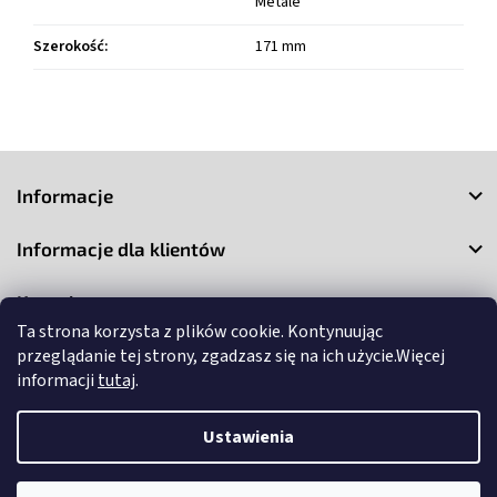
Metale
Szerokość
:
171 mm
S
t
Informacje
o
p
Informacje dla klientów
k
a
Kontakt
Ta strona korzysta z plików cookie. Kontynuując
przeglądanie tej strony, zgadzasz się na ich użycie.Więcej
informacji
tutaj
.
Ustawienia
Copyright 2026
3Market
. Wszystkie prawa zastrzeżone.
Edytuj
ustawienia plików cookie