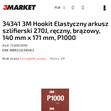
Przejść
do
KOSZ
PLN
treści
34341 3M Hookit Elastyczny arkusz
szlifierski 270J, ręczny, brązowy,
140 mm x 171 mm, P1000
Kod:
7100010569
EAN: 00051131343412
Średnia
Brak oceny
Szczegóły oceny
Marka:
3M
ocena
produktu
wynosi
0,0
na
5
gwiazdek.