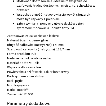
Możliwość dostosowania - idealne rozwiązanie do
szlifowania trudno dostępnych miejsc, np. schowków w
drzwiach
Wszechstronność - łatwo owija się wokół strugarek i
może być używany z polerkami
Łatwa wymiana i ponowne użycie dysków dzięki
systemowi mocowania Hookit™ firmy 3M
Zastosowanie: usuwanie wad lakieru
Materiał ścierny: tlenek glinu
Długość całkowita (metryczna): 171 mm
Szerokość całkowita (metryczna): 139,7 mm
Forma produktu: Łuk
Mielenie na mokro lub na sucho
Materiał podłoża: Folia
Wsparcie dla ssania: Nie
Powierzchnia szlifowania: Lakier bezbarwny
Rodzaj rdzenia: nieistotny
Haki i pętle
Moc: Najwyższa
Marka: Hookit™
Ziarnistość: P1000
Parametry dodatkowe