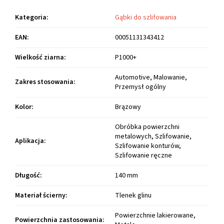
Kategoria
:
Gąbki do szlifowania
EAN
:
00051131343412
Wielkość ziarna
:
P1000+
Automotive, Malowanie,
Zakres stosowania
:
Przemysł ogólny
Kolor
:
Brązowy
Obróbka powierzchni
metalowych, Szlifowanie,
Aplikacja
:
Szlifowanie konturów,
Szlifowanie ręczne
Długość
:
140 mm
Materiał ścierny
:
Tlenek glinu
Powierzchnie lakierowane,
Powierzchnia zastosowania
: