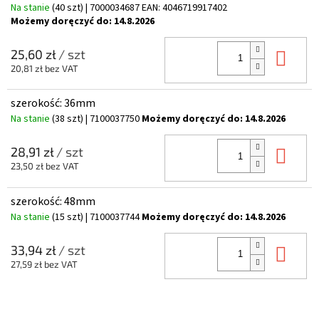
Na stanie
(40 szt)
| 7000034687
EAN:
4046719917402
Możemy doręczyć do:
14.8.2026
Do 
25,60 zł
/ szt
20,81 zł bez VAT
szerokość: 36mm
Na stanie
(38 szt)
| 7100037750
Możemy doręczyć do:
14.8.2026
Do 
28,91 zł
/ szt
23,50 zł bez VAT
szerokość: 48mm
Na stanie
(15 szt)
| 7100037744
Możemy doręczyć do:
14.8.2026
Do 
33,94 zł
/ szt
27,59 zł bez VAT