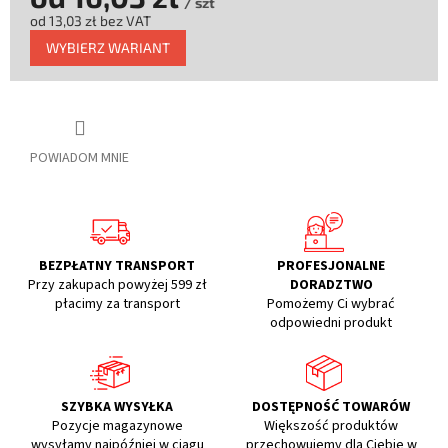
/ szt
od
13,03 zł
bez VAT
Cena
WYBIERZ WARIANT
jednostkowa:
POWIADOM MNIE
BEZPŁATNY TRANSPORT
PROFESJONALNE
Przy zakupach powyżej 599 zł
DORADZTWO
płacimy za transport
Pomożemy Ci wybrać
odpowiedni produkt
SZYBKA WYSYŁKA
DOSTĘPNOŚĆ TOWARÓW
Pozycje magazynowe
Większość produktów
wysyłamy najpóźniej w ciągu
przechowujemy dla Ciebie w