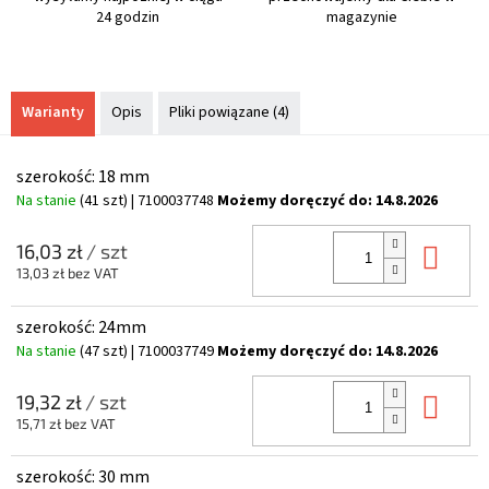
24 godzin
magazynie
Warianty
Opis
Pliki powiązane (4)
szerokość: 18 mm
Na stanie
(41 szt)
| 7100037748
Możemy doręczyć do:
14.8.2026
Do 
16,03 zł
/ szt
13,03 zł bez VAT
szerokość: 24mm
Na stanie
(47 szt)
| 7100037749
Możemy doręczyć do:
14.8.2026
Do 
19,32 zł
/ szt
15,71 zł bez VAT
szerokość: 30 mm