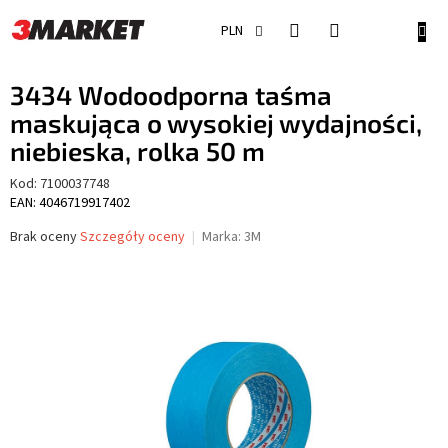
Przejść
do
KOSZ
PLN
treści
3434 Wodoodporna taśma
maskująca o wysokiej wydajności,
niebieska, rolka 50 m
Kod:
7100037748
EAN: 4046719917402
Średnia
Brak oceny
Szczegóły oceny
Marka:
3M
ocena
produktu
wynosi
0,0
na
5
gwiazdek.