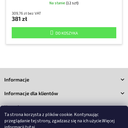
Na stanie
(12 szt)
309,76 zł bez VAT
381 zł
DO KOSZYKA
S
t
Informacje
o
p
Informacje dla klientów
k
a
Kontakt
Ta strona korzysta z plików cookie. Kontynuując
przeglądanie tej strony, zgadzasz się na ich użycie.Więcej
informacji
tutaj
.