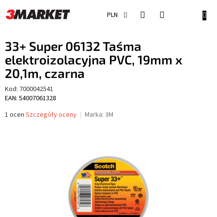
Przejść
do
KOSZ
PLN
treści
33+ Super 06132 Taśma
elektroizolacyjna PVC, 19mm x
20,1m, czarna
Kod:
7000042541
EAN: 54007061328
Średnia
1 ocen
Szczegóły oceny
Marka:
3M
ocena
produktu
wynosi
5,0
na
5
gwiazdek.