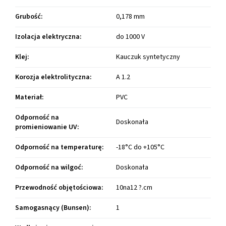
Grubość
:
0,178 mm
Izolacja elektryczna
:
do 1000 V
Klej
:
Kauczuk syntetyczny
Korozja elektrolityczna
:
A 1.2
Materiał
:
PVC
Odporność na
Doskonała
promieniowanie UV
:
Odporność na temperaturę
:
-18°C do +105°C
Odporność na wilgoć
:
Doskonała
Przewodność objętościowa
:
10na12 ?.cm
Samogasnący (Bunsen)
:
1