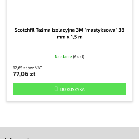
Scotchfil Taśma izolacyjna 3M "mastyksowa" 38
mm x 1,5 m
Na stanie
(6 szt)
62,65 zł bez VAT
77,06 zł
DO KOSZYKA
S
t