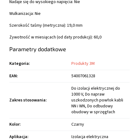
Nadaje się do wysokiego napięcia: Nie
Wulkanizacja: Nie
Szerokość taśmy (metryczna): 19,0 mm
Żywotność w miesiącach (od daty produkcji): 60,0
Parametry dodatkowe
Kategoria
:
Produkty 3M
EAN
:
54007061328
Do izolacji elektrycznej do
1000 V, Do napraw
Zakres stosowania
:
uszkodzonych powłok kabli
NN i WN, Do odbudowy
obudowy w sprzęgłach
Kolor
:
Czarny
Aplikacja
:
Izolacja elektryczna