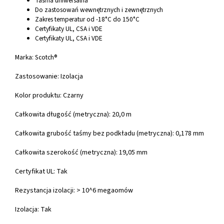
Taśma uniwersalna
Do zastosowań wewnętrznych i zewnętrznych
Zakres temperatur od -18°C do 150°C
Certyfikaty UL, CSA i VDE
Certyfikaty UL, CSA i VDE
Marka:
Scotch®
Zastosowanie: Izolacja
Kolor produktu: Czarny
Całkowita długość (metryczna): 20,0 m
Całkowita grubość taśmy bez podkładu (metryczna): 0,178 mm
Całkowita szerokość (metryczna): 19,05 mm
Certyfikat UL: Tak
Rezystancja izolacji: > 10^6 megaomów
Izolacja: Tak