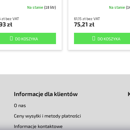
szczący, 90% alkohol
Na stanie
(18 litr)
Na stanie
(1
propylowy
6 zł bez VAT
61,15 zł bez VAT
93 zł
75,21 zł
DO KOSZYKA
DO KOSZYKA
Informacje dla klientów
O nas
Ceny wysyłki i metody płatności
Informacje kontaktowe