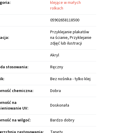
goria
:
klejące w małych
rolkach
05902658118500
Przyklejanie plakatów
kacja
:
na ścianie, Przyklejanie
zdjęć lub ilustracji
Akryl
da stosowania
:
Ręczny
ik
:
Bez nośnika - tylko klej
rność chemiczna
:
Dobra
rność na
Doskonała
ieniowanie UV
:
rność na wilgoć
:
Bardzo dobry
erzchnia zastosowania
:
Tapety