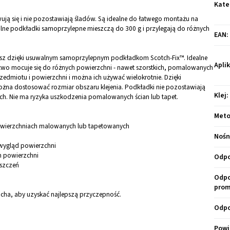
Kate
ą się i nie pozostawiają śladów. Są idealne do łatwego montażu na
ne podkładki samoprzylepne mieszczą do 300 g i przylegają do różnych
EAN
:
ślisz dzięki usuwalnym samoprzylepnym podkładkom Scotch-Fix™. Idealne
Apli
 Łatwo mocuje się do różnych powierzchni - nawet szorstkich, pomalowanych
edmiotu i powierzchni i można ich używać wielokrotnie. Dzięki
a dostosować rozmiar obszaru klejenia. Podkładki nie pozostawiają
Klej
:
ach. Nie ma ryzyka uszkodzenia pomalowanych ścian lub tapet.
Meto
owierzchniach malowanych lub tapetowanych
Nośn
wygląd powierzchni
h powierzchni
Odpo
szczeń
Odpo
prom
 sucha, aby uzyskać najlepszą przyczepność.
Odpo
Powi