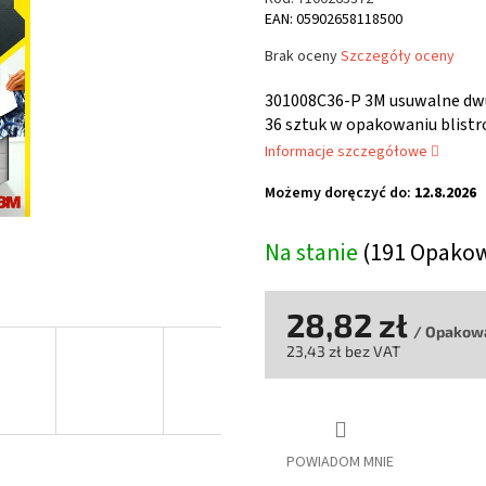
EAN: 05902658118500
Średnia
Brak oceny
Szczegóły oceny
ocena
produktu
301008C36-P 3M usuwalne dw
wynosi
36 sztuk w opakowaniu blist
0,0
Informacje szczegółowe
na
5
Możemy doręczyć do:
12.8.2026
gwiazdek.
Na stanie
(191 Opako
28,82 zł
/ Opakow
23,43 zł bez VAT
Cena
jednostkowa:
POWIADOM MNIE