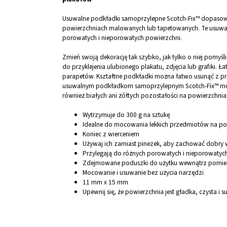
Usuwalne podkładki samoprzylepne Scotch-Fix™ dopasowuj
powierzchniach malowanych lub tapetowanych. Te usuwal
porowatych i nieporowatych powierzchni.
Zmień swoją dekorację tak szybko, jak tylko o niej pomy
do przyklejenia ulubionego plakatu, zdjęcia lub grafiki.
parapetów. Kształtne podkładki można łatwo usunąć z prz
usuwalnym podkładkom samoprzylepnym Scotch-Fix™ możn
również białych ani żółtych pozostałości na powierzchni
Wytrzymuje do 300 g na sztukę
Idealne do mocowania lekkich przedmiotów na p
Koniec z wierceniem
Używaj ich zamiast pinezek, aby zachować dobry 
Przylegają do różnych porowatych i nieporowatyc
Zdejmowane poduszki do użytku wewnątrz pomie
Mocowanie i usuwanie bez użycia narzędzi
11 mm x 15 mm
Upewnij się, że powierzchnia jest gładka, czysta i