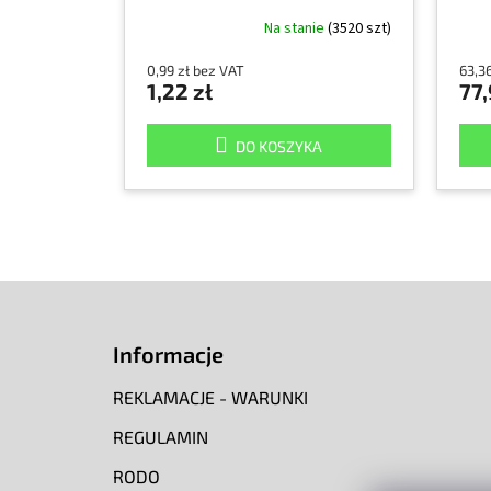
czy
Na stanie
(3520 szt)
izo
0,99 zł bez VAT
63,3
1,22 zł
77,
DO KOSZYKA
S
t
o
Informacje
p
k
REKLAMACJE - WARUNKI
a
REGULAMIN
RODO