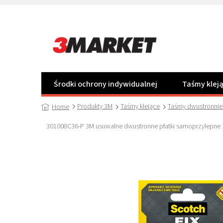
Przejść
do
treści
Środki ochrony indywidualnej
Taśmy klej
Produkty 3M
Taśmy klejące
Taśmy dwustronnie 
Home
301008C36-P 3M usuwalne dwustronne płatki samoprzylepne 