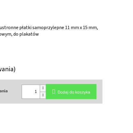
ustronne płatki samoprzylepne 11 mm x 15 mm,
rowym, do plakatów
wania)
ania
Dodaj do koszyka