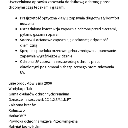
Uszczelniona oprawka zapewnia dodatkową ochronę przed
drobnymi cząsteczkami i gazami.
Przejrzystość optyczna klasy 1 zapewnia długotrwały komfort
noszenia
Uszczelniona konstrukcja zapewnia ochronę przed cieczami,
pyłami, gazami i oparami
Soczewki octanowe zapewniają doskonałą odporność
chemiczną
Specjalna powłoka przeciwmgielna zmniejsza zaparowanie i
zapewnia wyraźniejsze widzenie
Ochrona UV zapewnia niezawodną ochronę przed
określonymi poziomami niebezpiecznego promieniowania
UV.
Linie produktów:
Seria 2890
Wentylacja:
Tak
Gama okularów ochronnych:
Premium
Oznaczenia soczewek:
2C-1.2.3M.1.N.FT
Zalecana branża:
Rolnictwo
Marka:
3M™
Powłoka ochronna wizjera:
Przeciwmgielna
Materiał taśmy:
Nylon