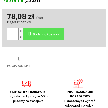
Na stanie
(25 szt)
78,08 zł
/ szt
63,48 zł bez VAT
Cena
jednostkowa:
Dodaj do koszyka
POWIADOM MNIE
BEZPŁATNY TRANSPORT
PROFESJONALNE
Przy zakupach powyżej 599 zł
DORADZTWO
płacimy za transport
Pomożemy Ci wybrać
odpowiedni produkt