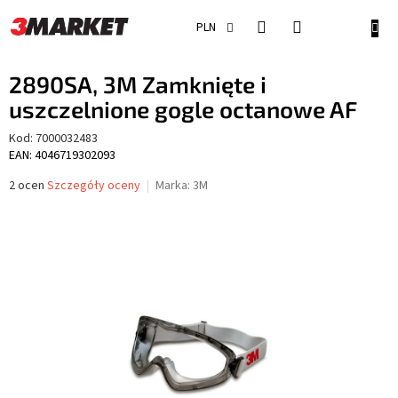
Przejść
do
KOSZ
PLN
treści
2890SA, 3M Zamknięte i
uszczelnione gogle octanowe AF
Kod:
7000032483
EAN: 4046719302093
Średnia
2 ocen
Szczegóły oceny
Marka:
3M
ocena
produktu
wynosi
5,0
na
5
gwiazdek.