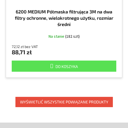
6200 MEDIUM Półmaska filtrująca 3M na dwa
filtry ochronne, wielokrotnego użytku, rozmiar
średni
Na stanie
(182 szt)
72,12 zł bez VAT
88,71 zł
DO KOSZYKA
WYŚWIETLIĆ WSZYSTKIE POWIĄZANE PRODUKTY
S