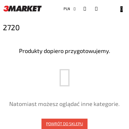
Przejść
do
KOSZ
PLN
treści
2720
Produkty dopiero przygotowujemy.
Natomiast możesz oglądać inne kategorie.
POWRÓT DO SKLEPU