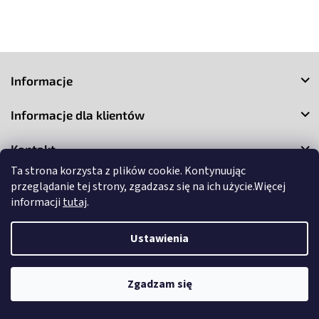
S
t
Informacje
o
p
Informacje dla klientów
k
a
Kontakt
Ta strona korzysta z plików cookie. Kontynuując
przeglądanie tej strony, zgadzasz się na ich użycie.Więcej
informacji
tutaj
.
Ustawienia
Copyright 2026
3Market
. Wszystkie prawa zastrzeżone.
Edytuj
ustawienia plików cookie
Zgadzam się
Opracował Shoptet