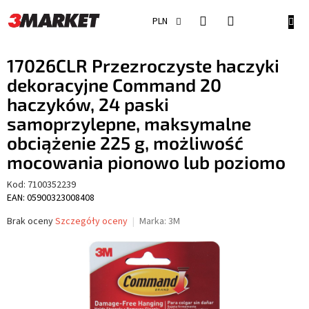
Przejść
do
KOSZ
PLN
treści
17026CLR Przezroczyste haczyki
dekoracyjne Command 20
haczyków, 24 paski
samoprzylepne, maksymalne
obciążenie 225 g, możliwość
mocowania pionowo lub poziomo
Kod:
7100352239
EAN: 05900323008408
Średnia
Brak oceny
Szczegóły oceny
Marka:
3M
ocena
produktu
wynosi
0,0
na
5