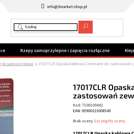
info@3market-shop.pl
ące
Rzepy samoprzylepne i zapięcia rozłączne
Klej
ki samoprzylepne
17017CLR Opaska kablowa Command do zastosowań zew
17017CLR Opask
zastosowań zewn
Kod:
7100100442
EAN: 05900323008545
Średnia
Brak oceny
Szczegóły oceny
ocena
produktu
17017CLR Opaska kablowa C