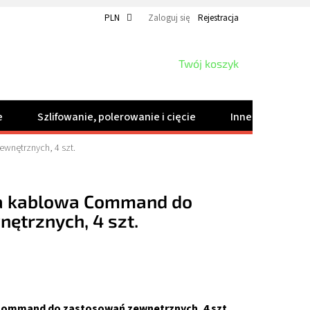
PLN
Zaloguj się
Rejestracja
KOSZYK
Twój koszyk
e
Szlifowanie, polerowanie i cięcie
Inne produkty
nętrznych, 4 szt.
a kablowa Command do
ętrznych, 4 szt.
ommand do zastosowań zewnętrznych, 4 szt.