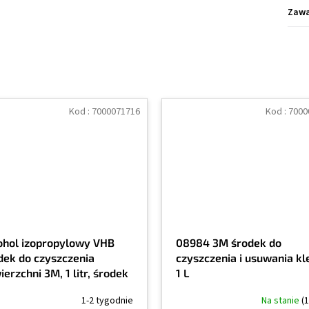
Zawa
Kod :
7000071716
Kod :
7000
ohol izopropylowy VHB
08984 3M środek do
dek do czyszczenia
czyszczenia i usuwania kle
erzchni 3M, 1 litr, środek
1 L
szczący, 90% alkohol
1-2 tygodnie
Na stanie
(1
propylowy