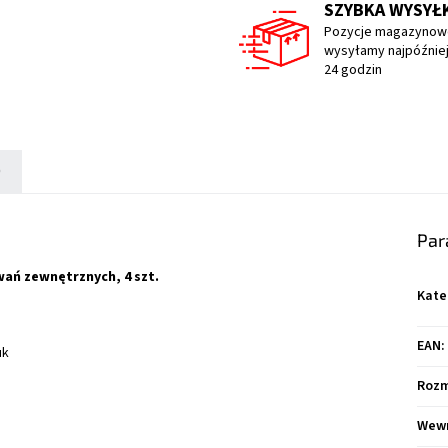
SZYBKA WYSYŁ
Pozycje magazynow
wysyłamy najpóźniej
24 godzin
)
Par
ń zewnętrznych, 4 szt.
Kate
EAN
:
uk
Rozm
Wewn