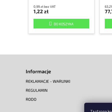
0,99 zł bez VAT
63,21
1,22 zł
77,
DO KOSZYKA
S
t
o
Informacje
p
k
REKLAMACJE - WARUNKI
a
REGULAMIN
RODO
Ta strona ko