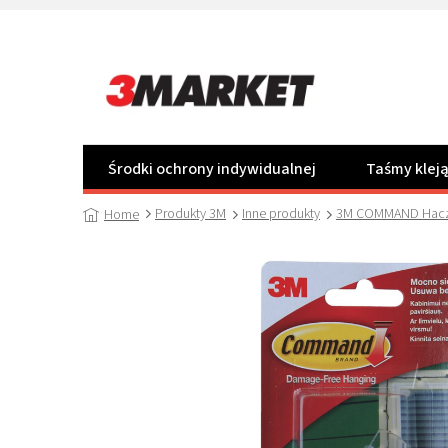
Przejść
do
treści
Środki ochrony indywidualnej
Taśmy klej
Produkty 3M
Inne produkty
3M COMMAND Haczy
Home