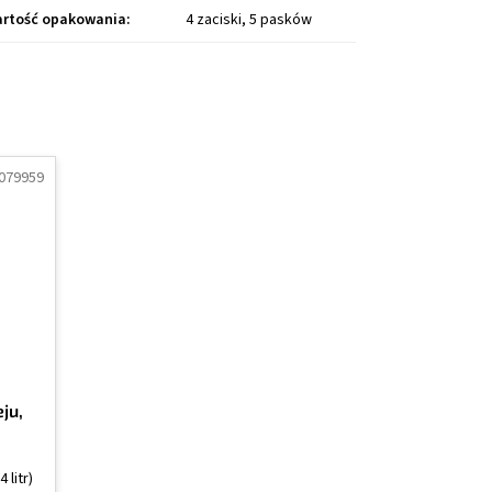
rtość opakowania
:
4 zaciski, 5 pasków
079959
ju,
4 litr)