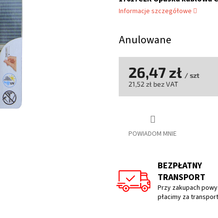
wynosi
Informacje szczegółowe
0,0
na
5
Anulowane
gwiazdek.
26,47 zł
/ szt
21,52 zł bez VAT
Cena
jednostkowa:
POWIADOM MNIE
BEZPŁATNY
TRANSPORT
Przy zakupach powyż
płacimy za transpor