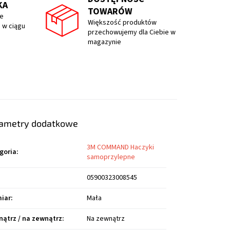
KA
TOWARÓW
e
Większość produktów
 w ciągu
przechowujemy dla Ciebie w
magazynie
ametry dodatkowe
3M COMMAND Haczyki
goria
:
samoprzylepne
05900323008545
iar
:
Mała
ątrz / na zewnątrz
:
Na zewnątrz