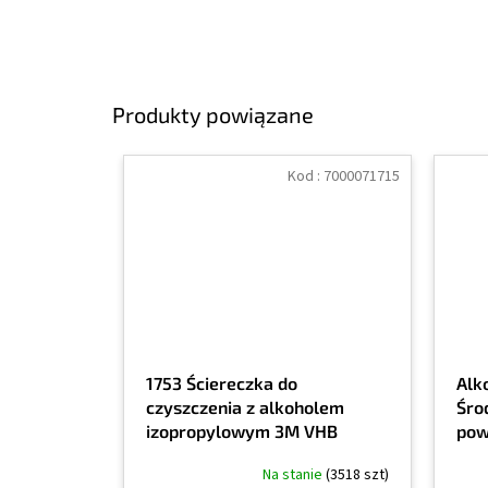
Produkty powiązane
Kod :
7000071715
1753 Ściereczka do
Alk
czyszczenia z alkoholem
Śro
izopropylowym 3M VHB
powi
czy
Na stanie
(3518 szt)
izo