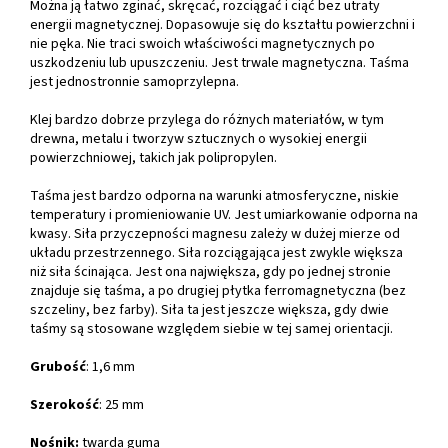
Można ją łatwo zginać, skręcać, rozciągać i ciąć bez utraty
energii magnetycznej. Dopasowuje się do kształtu powierzchni i
nie pęka. Nie traci swoich właściwości magnetycznych po
uszkodzeniu lub upuszczeniu. Jest trwale magnetyczna. Taśma
jest jednostronnie samoprzylepna.
Klej bardzo dobrze przylega do różnych materiałów, w tym
drewna, metalu i tworzyw sztucznych o wysokiej energii
powierzchniowej, takich jak polipropylen.
Taśma jest bardzo odporna na warunki atmosferyczne, niskie
temperatury i promieniowanie UV. Jest umiarkowanie odporna na
kwasy. Siła przyczepności magnesu zależy w dużej mierze od
układu przestrzennego. Siła rozciągająca jest zwykle większa
niż siła ścinająca. Jest ona największa, gdy po jednej stronie
znajduje się taśma, a po drugiej płytka ferromagnetyczna (bez
szczeliny, bez farby). Siła ta jest jeszcze większa, gdy dwie
taśmy są stosowane względem siebie w tej samej orientacji.
Grubość
: 1,6 mm
Szerokość
: 25 mm
Nośnik:
twarda guma