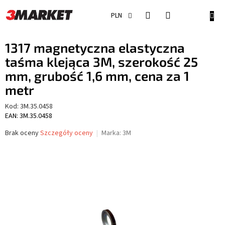
Przejść
do
KOSZ
PLN
treści
1317 magnetyczna elastyczna
taśma klejąca 3M, szerokość 25
mm, grubość 1,6 mm, cena za 1
metr
Kod:
3M.35.0458
EAN: 3M.35.0458
Średnia
Brak oceny
Szczegóły oceny
Marka:
3M
ocena
produktu
wynosi
0,0
na
5
gwiazdek.