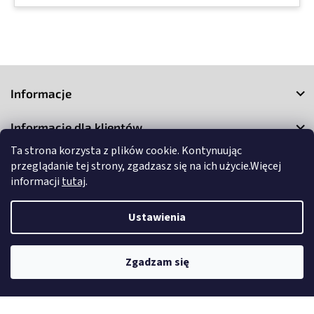
S
t
Informacje
o
p
Informacje dla klientów
k
a
Ta strona korzysta z plików cookie. Kontynuując
Kontakt
przeglądanie tej strony, zgadzasz się na ich użycie.Więcej
informacji
tutaj
.
Ustawienia
Copyright 2026
3Market
. Wszystkie prawa zastrzeżone.
Edytuj
Zgadzam się
ustawienia plików cookie
Opracował Shoptet