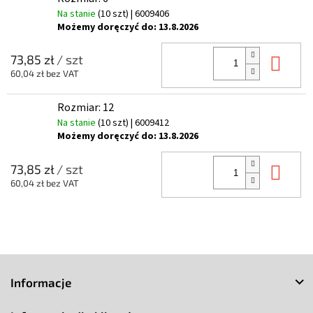
Na stanie
(10 szt)
| 6009406
Możemy doręczyć do:
13.8.2026
Do 
73,85 zł
/ szt
60,04 zł bez VAT
Rozmiar: 12
Na stanie
(10 szt)
| 6009412
Możemy doręczyć do:
13.8.2026
Do 
73,85 zł
/ szt
60,04 zł bez VAT
S
t
Informacje
o
p