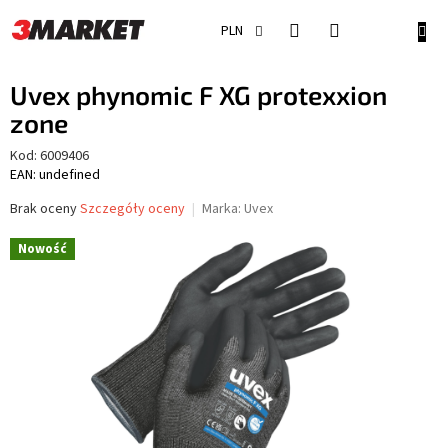
Przejść
do
KOSZ
PLN
treści
Uvex phynomic F XG protexxion
zone
Kod:
6009406
EAN: undefined
Średnia
Brak oceny
Szczegóły oceny
Marka:
Uvex
ocena
produktu
Nowość
wynosi
0,0
na
5
gwiazdek.