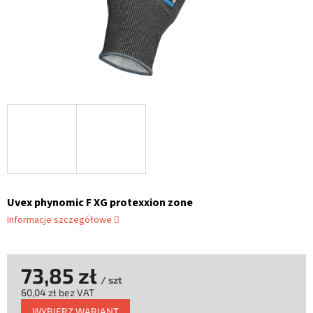
Uvex phynomic F XG protexxion zone
Informacje szczegółowe
73,85 zł
/ szt
60,04 zł bez VAT
Cena
WYBIERZ WARIANT