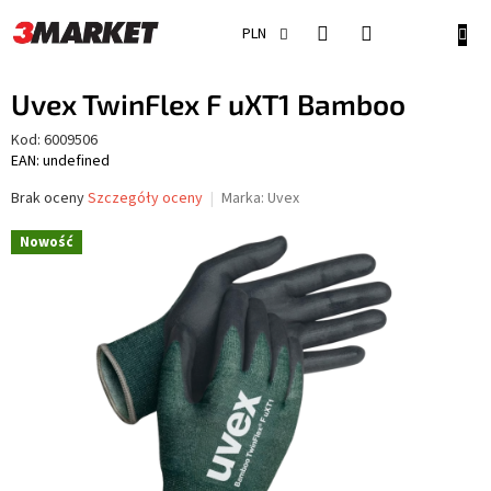
Przejść
do
KOSZ
PLN
treści
Uvex TwinFlex F uXT1 Bamboo
Kod:
6009506
EAN: undefined
Średnia
Brak oceny
Szczegóły oceny
Marka:
Uvex
ocena
produktu
Nowość
wynosi
0,0
na
5
gwiazdek.