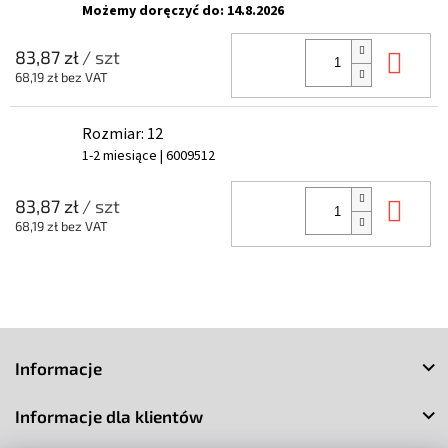
Możemy doręczyć do:
14.8.2026
Do 
83,87 zł
/ szt
68,19 zł bez VAT
Rozmiar: 12
1-2 miesiące
| 6009512
Do 
83,87 zł
/ szt
68,19 zł bez VAT
S
t
Informacje
o
p
Informacje dla klientów
k
a