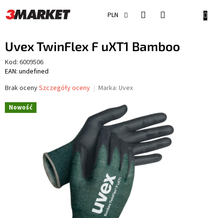
Przejść
do
KOSZ
PLN
treści
Uvex TwinFlex F uXT1 Bamboo
Kod:
6009506
EAN: undefined
Średnia
Brak oceny
Szczegóły oceny
Marka:
Uvex
ocena
produktu
Nowość
wynosi
0,0
na
5
gwiazdek.