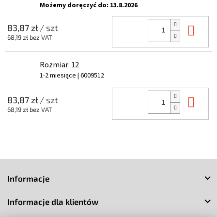
Możemy doręczyć do:
13.8.2026
Do 
83,87 zł
/ szt
68,19 zł bez VAT
Rozmiar: 12
1-2 miesiące
| 6009512
Do 
83,87 zł
/ szt
68,19 zł bez VAT
S
t
Informacje
o
p
Informacje dla klientów
k
a