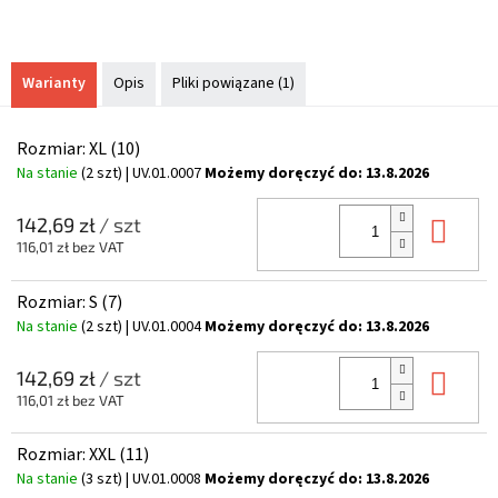
Warianty
Opis
Pliki powiązane (1)
Rozmiar: XL (10)
Na stanie
(2 szt)
| UV.01.0007
Możemy doręczyć do:
13.8.2026
Do 
142,69 zł
/ szt
116,01 zł bez VAT
Rozmiar: S (7)
Na stanie
(2 szt)
| UV.01.0004
Możemy doręczyć do:
13.8.2026
Do 
142,69 zł
/ szt
116,01 zł bez VAT
Rozmiar: XXL (11)
Na stanie
(3 szt)
| UV.01.0008
Możemy doręczyć do:
13.8.2026