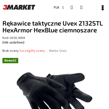
Przejść
do
KOSZ
PLN
treści
Rękawice taktyczne Uvex 2132STL
HexArmor HexBlue ciemnoszare
Kod:
UV.01.0004
EAN: undefined
Średnia
Brak oceny
Szczegóły oceny
Marka:
Uvex
ocena
produktu
Nowość
wynosi
0,0
na
5
gwiazdek.