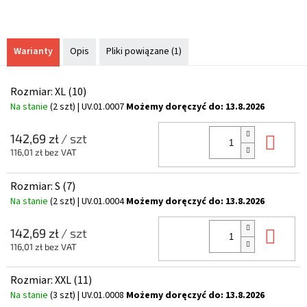
Warianty
Opis
Pliki powiązane (1)
Rozmiar: XL (10)
Na stanie
(2 szt)
| UV.01.0007
Możemy doręczyć do:
13.8.2026
Do 
142,69 zł
/ szt
116,01 zł bez VAT
Rozmiar: S (7)
Na stanie
(2 szt)
| UV.01.0004
Możemy doręczyć do:
13.8.2026
Do 
142,69 zł
/ szt
116,01 zł bez VAT
Rozmiar: XXL (11)
Na stanie
(3 szt)
| UV.01.0008
Możemy doręczyć do:
13.8.2026