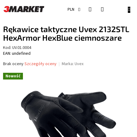
Przejść
do
KOSZ
PLN
treści
Rękawice taktyczne Uvex 2132STL
HexArmor HexBlue ciemnoszare
Kod:
UV.01.0004
EAN: undefined
Średnia
Brak oceny
Szczegóły oceny
Marka:
Uvex
ocena
produktu
Nowość
wynosi
0,0
na
5
gwiazdek.