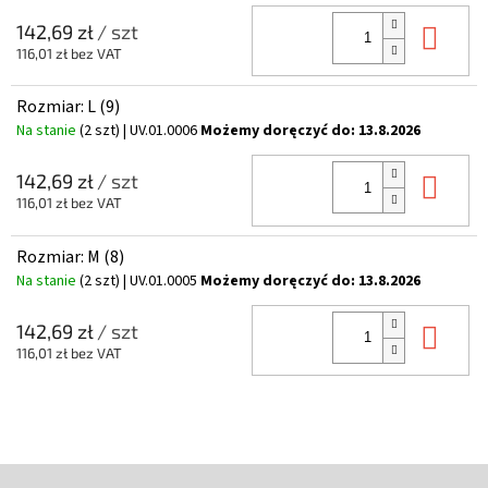
Do 
142,69 zł
/ szt
116,01 zł bez VAT
Rozmiar: L (9)
Na stanie
(2 szt)
| UV.01.0006
Możemy doręczyć do:
13.8.2026
Do 
142,69 zł
/ szt
116,01 zł bez VAT
Rozmiar: M (8)
Na stanie
(2 szt)
| UV.01.0005
Możemy doręczyć do:
13.8.2026
Do 
142,69 zł
/ szt
116,01 zł bez VAT
S