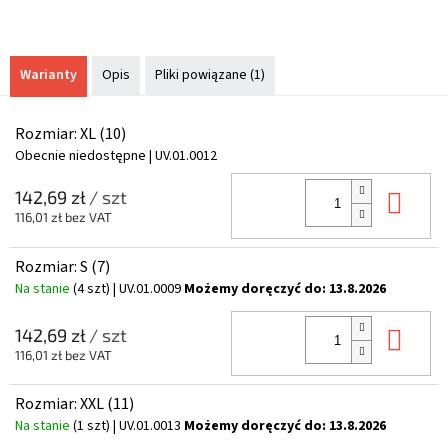
Warianty
Opis
Pliki powiązane (1)
Rozmiar: XL (10)
Obecnie niedostępne
| UV.01.0012
Do 
142,69 zł
/ szt
116,01 zł bez VAT
Rozmiar: S (7)
Na stanie
(4 szt)
| UV.01.0009
Możemy doręczyć do:
13.8.2026
Do 
142,69 zł
/ szt
116,01 zł bez VAT
Rozmiar: XXL (11)
Na stanie
(1 szt)
| UV.01.0013
Możemy doręczyć do:
13.8.2026