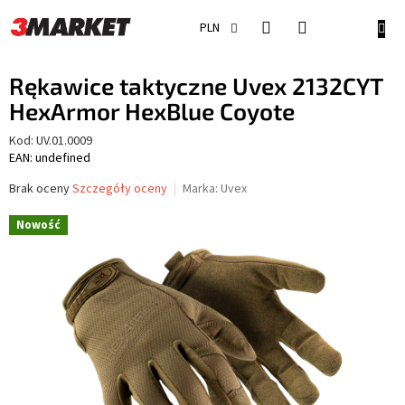
Przejść
do
KOSZ
PLN
treści
Rękawice taktyczne Uvex 2132CYT
HexArmor HexBlue Coyote
Kod:
UV.01.0009
EAN: undefined
Średnia
Brak oceny
Szczegóły oceny
Marka:
Uvex
ocena
produktu
Nowość
wynosi
0,0
na
5
gwiazdek.