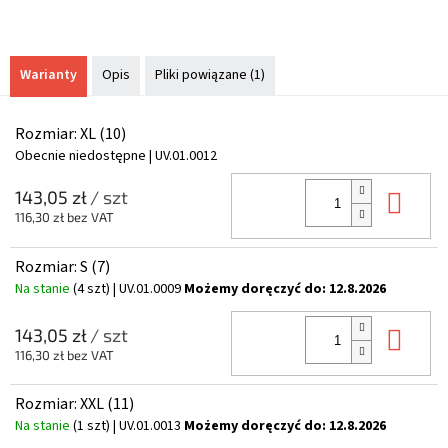
Warianty
Opis
Pliki powiązane (1)
Rozmiar: XL (10)
Obecnie niedostępne
| UV.01.0012
Do 
143,05 zł
/ szt
116,30 zł bez VAT
Rozmiar: S (7)
Na stanie
(4 szt)
| UV.01.0009
Możemy doręczyć do:
12.8.2026
Do 
143,05 zł
/ szt
116,30 zł bez VAT
Rozmiar: XXL (11)
Na stanie
(1 szt)
| UV.01.0013
Możemy doręczyć do:
12.8.2026