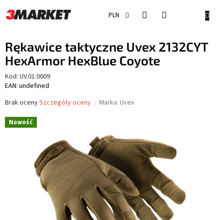
Przejść
do
KOSZ
PLN
treści
Rękawice taktyczne Uvex 2132CYT
HexArmor HexBlue Coyote
Kod:
UV.01.0009
EAN: undefined
Średnia
Brak oceny
Szczegóły oceny
Marka:
Uvex
ocena
produktu
Nowość
wynosi
0,0
na
5
gwiazdek.