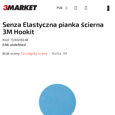
Przejść
do
KOSZ
PLN
treści
Senza Elastyczna pianka ścierna
3M Hookit
Kod:
7100100148
EAN: undefined
Średnia
Brak oceny
Szczegóły oceny
Marka:
3M
ocena
produktu
wynosi
0,0
na
5
gwiazdek.