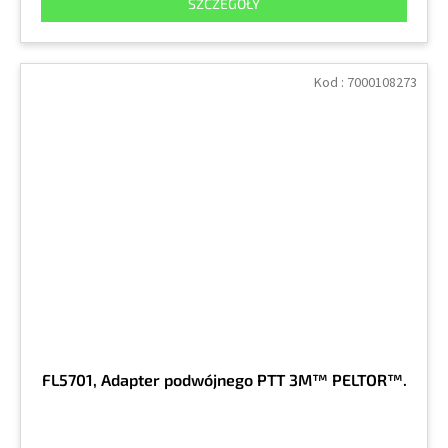
SZCZEGÓŁY
Kod :
7000108273
FL5701, Adapter podwójnego PTT 3M™ PELTOR™.