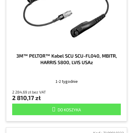
r
k
o
t
d
ó
u
w
k
t
ó
w
3M™ PELTOR™ Kabel SCU SCU-FL040, MBITR,
HARRIS 5800, LVIS USAz
1-2 tygodnie
2 284,69 zł bez VAT
2 810,17 zł
DO KOSZYKA