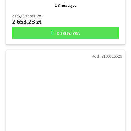
2-3 miesiące
2 157,10 zł bez VAT
2 653,23 zł
DO KOSZYKA
Kod :
7100325526