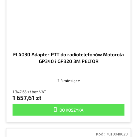
FL4030 Adapter PTT do radiotelefonów Motorola
GP340 i GP320 3M PELTOR
2-3 miesiące
1 347,65 zł bez VAT
1 657,61 zł
DO KOSZYKA
Kod :
7010048629