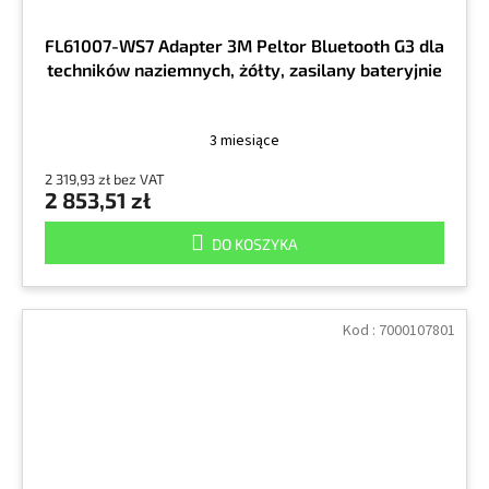
FL61007-WS7 Adapter 3M Peltor Bluetooth G3 dla
techników naziemnych, żółty, zasilany bateryjnie
3 miesiące
2 319,93 zł bez VAT
2 853,51 zł
DO KOSZYKA
Kod :
7000107801