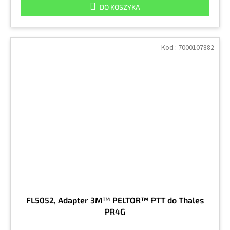
DO KOSZYKA
Kod :
7000107882
FL5052, Adapter 3M™ PELTOR™ PTT do Thales
PR4G