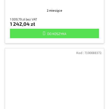
2 miesiące
1 009,79 zł bez VAT
1 242,04 zł
DO KOSZYKA
Kod :
7100088372